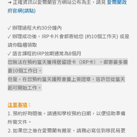
➜
正確資訊以愛爾蘭官方網站公布為主，請見
愛爾蘭政
府官網(請點)
✓ 辦理過程大約30分鐘內
✓ 辦理成功後，IRP卡片會郵寄給您 (約10個工作天) 或是
請你臨櫃領取
✓ 語言課程的IRP效期通常為8個月
您無法在預約當天獲得居留證卡（IRP卡）。郵寄最多需
要10個工作日。
但是，在您預約當天護照會蓋上簽證章，容許您從當天
Latest News
最新消息
起可開始工作。
Promotion
注意事項
：
最新優惠
1. 預約好時間後，請通知學校預約日期，以便協助準備
所需文件。
Program
課程選擇
2. 如果您之後在愛爾蘭有搬家，請務必寫信到移民局更