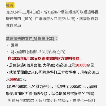
續簽:
從2024年11月4日起，所有的IRP續簽續簽可以通過
移民
服務部門（ISD）
在線續簽入口提交(點選)
，無需親自前
往移民局
需要攜帶的文件(請攜帶正本)
：
• 護照
•
財力證明
(建議1-3個月內開立的)
自2025年6月30日以後開課的財力證明金額
:
- 居住超過8個月(例如大學生) 都必須出示
10,000
歐元
-
就讀愛爾蘭25+10周的遊學打工方案學生，現在必須出
示
6665
歐元
(原先4680歐元的財力證明，已調整至6665歐元，
請同
學要增加財力證明的金額，以免影響居留簽證的申請)。
對於居住時間為 8 個月或更短的課程，需提供一個月
-