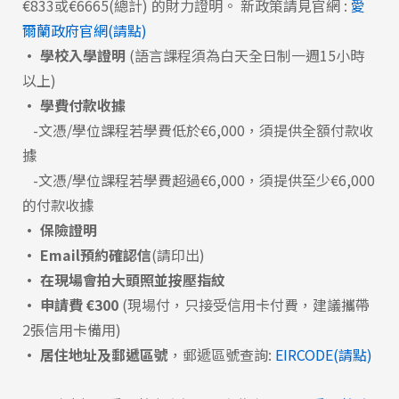
€833或€6665(總計) 的財力證明。
新政策請見官網 :
愛
爾蘭政府官網(請點)
•
學校入學證明
(語言課程須為白天全日制一週15小時
以上)
•
學費付款收據
-文憑/學位課程若學費低於€6,000，須提供全額付款收
據
-文憑/學位課程若學費超過€6,000，須提供至少€6,000
的付款收據
• 保險證明
• Email預約確認信
(請印出)
• 在現場會拍大頭照並按壓指紋
•
申請費 €300
(現場付，只接受信用卡付費，建議攜帶
2張信用卡備用)​
•
居住地址及郵遞區號
，郵遞區號查詢:
EIRCODE(請點)