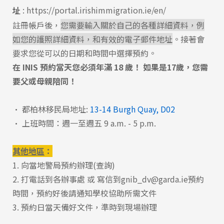
:
https://portal.irishimmigration.ie/en/
址
註冊帳戶後，
您需要輸入關於自己的各種詳細資料，例
如您的護照詳細資料，和有效的電子郵件地址
。接著會
要求您從可以的日期和時間中選擇預約。
在 INIS 預約當天您必須年滿 18 歲！ 如果是17歲，您需
要父或母親陪同！
• 都柏林移民局地址:
13-14 Burgh Quay, D02
• 上班時間：週一至週五 9 a.m. - 5 p.m.
其他地區
：
1. 向當地
警局預約辦理(查詢)
2. 打電話到各辦事處 或
寫信到gnib_dv@garda.ie預約
時間
，預約好後請通知學校協助所需文件
3. 預約日當天備好文件，準時到現場辦理