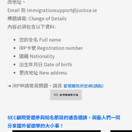
改地址。
SEC
知識庫
Email 到 immigrationsupport@justice.ie
標題請寫: Change of Details
內容必須包含以下資料:
您的全名 Full name
IRP卡號 Registration number
熱門搜尋：
國籍 Nationality
護理
加拿大RO
任意門
遊學團
教育學區
出生年月日 Date of birth
Pathway
更改地址 New address
➜ IRP申請常見問題，請見
愛爾蘭政府官網(請點)
SEC 愛爾蘭優惠詳情
SEC顧問受邀參與知名節目的通告邀請，與藝人們一同
分享國外留遊學的大小事！