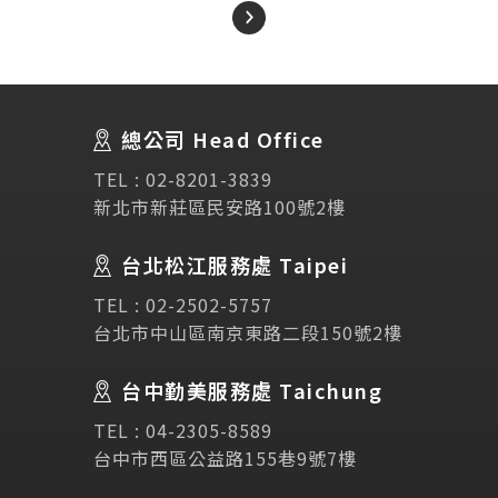
About Us
關於我們
總公司 Head Office
SEC
講座活動
TEL :
02-8201-3839
新北市新莊區民安路100號2樓
Testimonial
學生推薦
台北松江服務處 Taipei
TEL :
02-2502-5757
Links
相關連結
台北市中山區南京東路二段150號2樓
使用條款
免責聲明
隱私權保護政策
台中勤美服務處 Taichung
TEL :
04-2305-8589
台中市西區公益路155巷9號7樓
諮詢表單