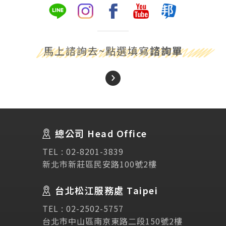
馬上諮詢去~點選填寫
諮詢單
About Us
關於我們
總公司 Head Office
SEC
講座活動
TEL :
02-8201-3839
新北市新莊區民安路100號2樓
Testimonial
學生推薦
台北松江服務處 Taipei
TEL :
02-2502-5757
Links
相關連結
台北市中山區南京東路二段150號2樓