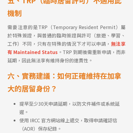
五、TRP（臨時居留許可）不適用此
機制
需要注意的是TRP（Temporary Resident Permit）屬
於特殊簽證，與普通的臨時簽證與許可（旅遊、學習、
Latest News
最新消息
工作）不同，只有在特殊的情況下才可以申請，
無法享
有 Maintained Status
。TRP 到期後需重新申請，而非
Promotion
最新優惠
延期，因此無法享有維持身份的連貫性。
Program
六、實務建議：如何正確維持在加拿
課程選擇
大的居留身份？
SEC
知識庫
提早至少30天申請延期，以防文件補件或系統延
遲。
使用 IRCC 官方網站線上遞交，取得申請確認信
（AOR）保存紀錄。