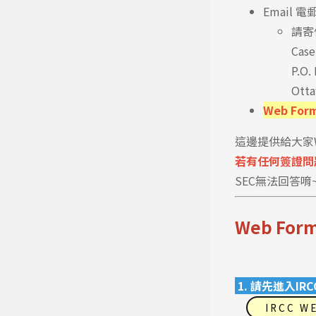
Email 電
請寄信
Case
P.O.
Otta
Web Fo
這邊提供給大家
若有任何簽證問
SEC無法回答唷
Web F
1. 請先進入IR
IRCC W