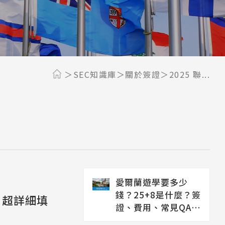
SEC知識庫
關於簽證
2025 聯...
愛爾蘭遊學要多少
錢？25+8是什麼？簽
m 超詳細填
證、費用、常見QA解
析