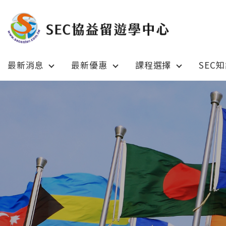
最新消息
最新優惠
課程選擇
SEC
Latest News
Prom
最新消息
綜合訊息
加拿大 C
加拿大 Canada
日本 Ja
日本 Japan
澳洲 Aus
澳洲 Australia
英國 UK
英國 UK/愛爾蘭 Ireland
美國 U
美國 USA
紐西蘭 N