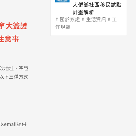
大偏鄉社區移民試點
計畫解析
關於簽證
生活資訊
工
加拿大簽證
作規範
與注意事
改地址、簽證
以下三種方式
mail提供