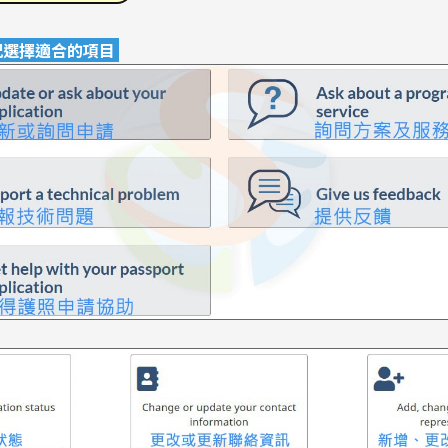
情況選擇適合的項目
尋：
護理
加拿大RO
任意門
遊學團
教育學區