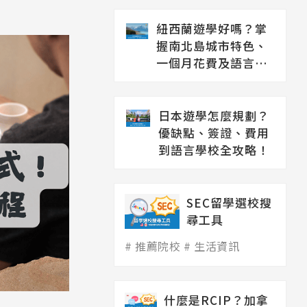
紐西蘭遊學好嗎？掌
握南北島城市特色、
一個月花費及語言學
校推薦
日本遊學怎麼規劃？
優缺點、簽證、費用
到語言學校全攻略！
SEC留學選校搜
尋工具
推薦院校
生活資訊
什麼是RCIP？加拿