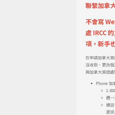
聯繫加拿大
不會寫 W
處 IRCC
項，新手
在申請加拿大簽
沒收到、更改個
與加拿大簽證處
Phone
1-88
週一
通話
資訊