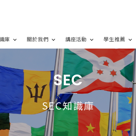
知識庫
關於我們
講座活動
學生推薦
otion
Program
最新優惠
課程選擇
SEC
anada
語言學校
pan
國高中小學校
SEC知識庫
tralia
專業技職｜海外工讀
 / 愛爾蘭IRELAND
寒暑假遊學團
SA
學士碩士
ew Zealand