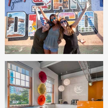
SEC
知識庫
熱門搜尋：
護理
加拿大RO
任意門
遊學團
教育學區
Pathway