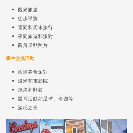
觀光旅遊
徒步導覽
週間和周末旅行
夜間旅遊和派對
觀賞景點照片
學生交流活動
國際美食派對
爆米花電影院
Latest News
最新消息
燒烤和野餐
體育活動如足球、瑜珈等
Promotion
酒吧之夜
最新優惠
Program
課程選擇