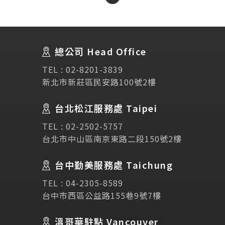
About Us
關於我們
總公司 Head Office
SEC
講座活動
TEL :
02-8201-3839
新北市新莊區民安路100號2樓
Testimonial
學生推薦
台北松江服務處 Taipei
TEL :
02-2502-5757
Links
相關連結
台北市中山區南京東路二段150號2樓
使用條款
免責聲明
隱私權保護政策
台中勤美服務處 Taichung
TEL :
04-2305-8589
台中市西區公益路155巷9號7樓
諮詢表單
溫哥華駐點 Vancouver