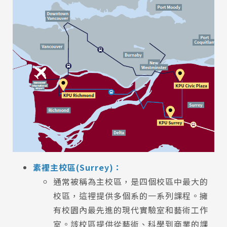
Latest News
最新消息
Promotion
素裡主校區(Surrey)：
最新優惠
通常被稱為主校區，是四個校區中最大的
校區，這裡提供多個系的一系列課程。擁
Program
課程選擇
有校園內最先進的現代實驗室和藝術工作
室。該校區提供從藝術、科學到商業的課