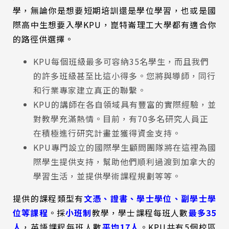
學，無論你是想要短期培訓還是學位學習，也或是國
際高中生想要入學KPU，崑特崙理工大學都有適合你
的路徑供選擇。
KPU每個班級最多可容納35名學生，而且我們
的許多班級甚至比這小得多。您將與導師，同行
和行業專家建立真正的聯繫。
KPU的講師在各自領域具有豐富的實際經驗，並
對教學充滿熱情。目前，有70多名研究人員正
在積極進行研究計畫並獲得資金支持。
KPU專門設立的國際學生顧問團隊將在這裡為國
際學生提供支持，幫助他們順利過渡到加拿大的
學習生活，並提供學術課程規劃等等。
提供的課程類型有
文憑、證書、學士學位、副學士學
位等課程
。採
小班制
教學，學士課程每班人數
最多35
人
，英語課程每班人數
平均17人
。KPU共有5個校區