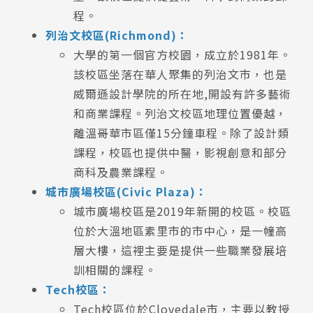
SEC
知識庫
程。
列治文校區(Richmond)：
大學的第一個官方校園，成立於1981年。
該校區坐落在華人聚集的列治文市，也是
威爾遜設計學院的所在地,開設有許多藝術
和商業課程。列治文校區地理位置優越，
熱門搜尋：
離溫哥華市區僅15分鐘車程。除了設計類
護理
加拿大RO
任意門
遊學團
教育學區
課程，校區也提供中醫，影視創意和部分
Pathway
商科及農業課程。
城市廣場校區(Civic Plaza)：
城市廣場校區是2019年新開的校區。校區
位於大溫地區素里市的市中心，是一幢高
層大樓，這裡主要是提供一些職業發展培
訓相關的課程。
Tech校區：
Tech校區位於Clovedale市，主要以教授