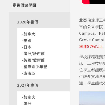
寒暑假遊學團
北亞伯達理工學
2026年暑假
市的公立學院
Campus、Pa
加拿大
Grove C
美國
率達87%以上
日本
澳洲/紐西蘭
學校課程種類
英國/愛爾蘭
訊、工程技術
國際青少年營
位學生都能獲
東南亞
生許多實地考
迎，學生能把
2027年寒假
加拿大
澳洲