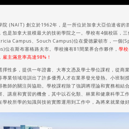
院 (NAIT) 創立於1962年，是一所位於加拿大亞伯達省
，也是加拿大規模最大的技術學院之一。學校有4個校區，三個(
tricia Campus、Souch Campus)位在愛德蒙頓市，一個(Sp
ampus)位在斯布塞格路夫市。學校擁有81間業界合作夥伴，
學校
，雇主滿意率高達98%！
選擇性多，提供一年證書、大專文憑及學士學位課程，從商
等專業領域培訓出了許多優秀人才在業界發光發熱。小班制
得教師的關注與協助。學校課程除了強調將理論和實務相結
察、講座和實習的機會，其中以石化類、林業和健康科學工
在學校所學的知識與技術實際運用到工作中，為將來就業做