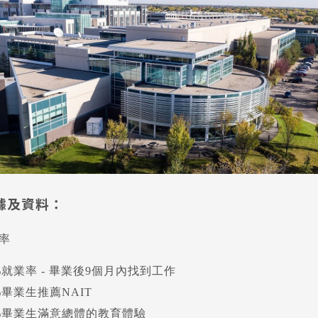
尋：
護理
加拿大RO
任意門
遊學團
教育學區
據及資料：
率
%就業率 - 畢業後9個月內找到工作
%畢業生推薦NAIT
4%畢業生滿意總體的教育體驗