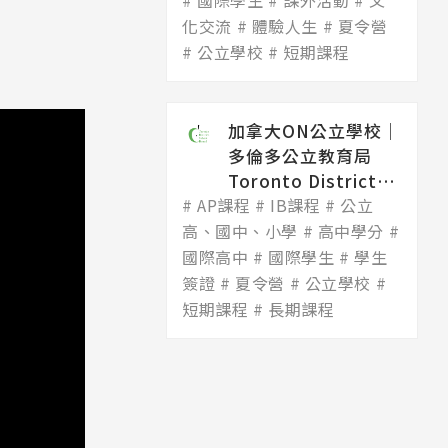
國際學生
Dis...
課外活動
文
化交流
體驗人生
夏令營
公立學校
短期課程
加拿大ON公立學校│
多倫多公立教育局
Toronto District
AP課程
Scho...
IB課程
公立
高、國中、小學
高中學分
國際高中
國際學生
學生
簽證
夏令營
公立學校
短期課程
長期課程