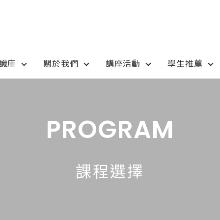
知識庫
關於我們
講座活動
學生推薦
otion
Program
最新優惠
課程選擇
PROGRAM
anada
語言學校
pan
國高中小學校
課程選擇
tralia
專業技職｜海外工讀
 / 愛爾蘭IRELAND
寒暑假遊學團
SA
學士碩士
ew Zealand