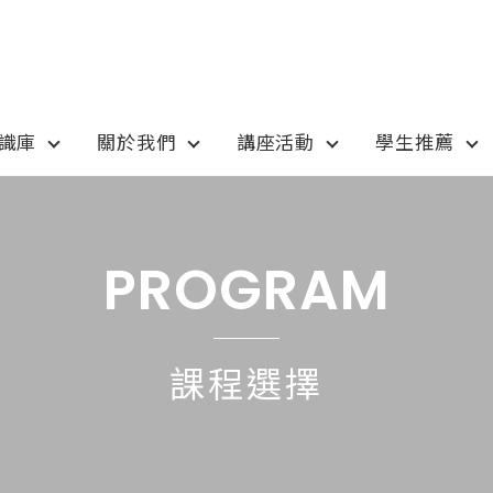
知識庫
關於我們
講座活動
學生推薦
otion
Program
最新優惠
課程選擇
PROGRAM
anada
語言學校
pan
國高中小學校
課程選擇
tralia
專業技職｜海外工讀
 / 愛爾蘭IRELAND
寒暑假遊學團
SA
學士碩士
ew Zealand