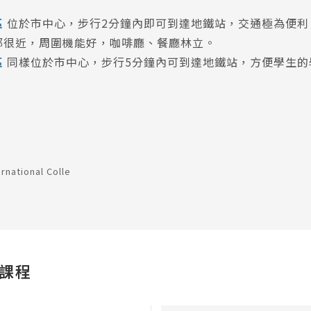
區
位於市中心，步行2分鐘內即可到達地鐵站，交通極為便利
都很近，周圍機能好，咖啡廳、餐廳林立。
區
同樣位於市中心，步行5分鐘內可到達地鐵站，方便學生的
尋：
護理
加拿大RO
任意門
遊學團
教育學區
課程