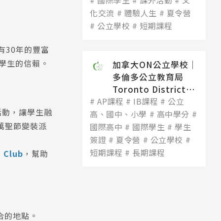
國際學生
Dis...
課外活動
文
化交流
體驗人生
夏令營
公立學校
短期課程
有30年的豐富
際學生的信賴。
加拿大ON公立學校│
多倫多公立教育局
Toronto District
AP課程
Scho...
IB課程
公立
活動，讓學生融
高、國中、小學
高中學分
萬聖節變裝派
國際高中
國際學生
學生
簽證
夏令營
公立學校
短期課程
長期課程
Club
，幫助
合的地點。