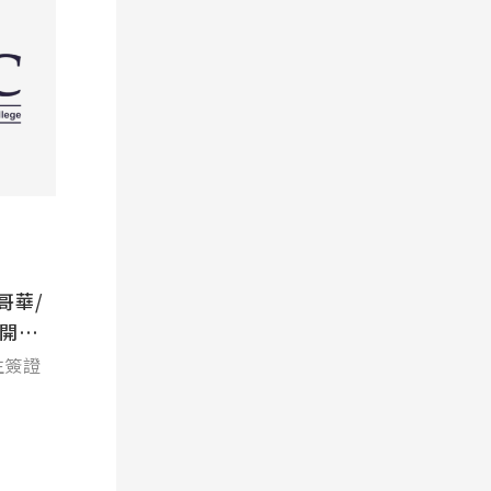
溫哥華/
營開營
生簽證