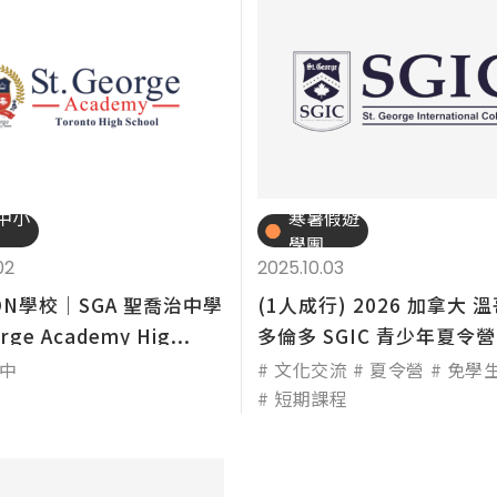
中小
寒暑假遊
學團
02
2025.10.03
N學校│SGA 聖喬治中學
(1人成行) 2026 加拿大 
orge Academy Hig...
多倫多 SGIC 青少年夏令
啦~
中
文化交流
夏令營
免學
短期課程