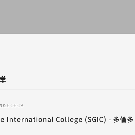
a / 其他 Others
岸
2026.06.08
ge International College (SGIC) - 多倫多