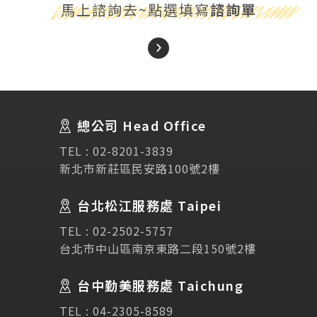
馬上諮詢去~點選填寫
諮詢單
About Us
關於我們
總公司 Head Office
SEC
講座活動
TEL :
02-8201-3839
新北市新莊區民安路100號2樓
Testimonial
學生推薦
台北松江服務處 Taipei
TEL :
02-2502-5757
Links
相關連結
台北市中山區南京東路二段150號2樓
使用條款
免責聲明
隱私權保護政策
台中勤美服務處 Taichung
TEL :
04-2305-8589