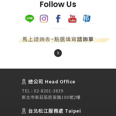
Follow Us
馬上諮詢去~點選填寫
諮詢單
About Us
關於我們
總公司 Head Office
SEC
講座活動
TEL :
02-8201-3839
新北市新莊區民安路100號2樓
Testimonial
學生推薦
台北松江服務處 Taipei