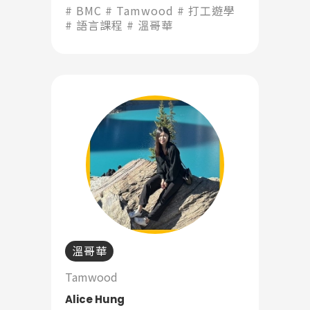
藉由言談不僅學到英文也學到文
BMC
Tamwood
打工遊學
化，也不會因為你英文講不好而歧
語言課程
溫哥華
Latest News
視你」
最新消息
Promotion
最新優惠
Program
課程選擇
SEC
知識庫
溫哥華
Tamwood
熱門搜尋：
Alice Hung
護理
加拿大RO
任意門
遊學團
教育學區