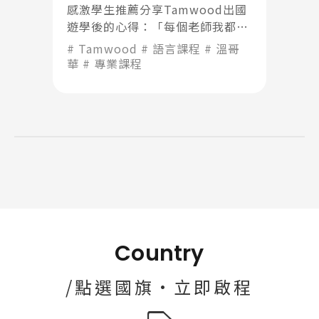
感激學生推薦分享Tamwood出國
Pathway
遊學後的心得：「每個老師我都很
喜歡！他們都很有耐心的糾正我們
Tamwood
語言課程
溫哥
的發音」
華
專業課程
Country
/點選國旗·立即啟程