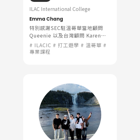
ILAC International College
Emma Chang
特別感謝SEC駐溫哥華當地顧問
Queenie 以及台灣顧問 Karen。
我也多次向朋友推薦 SEC，因為他
ILACIC
打工遊學
溫哥華
們的服務真的非常貼心、可靠。
專業課程