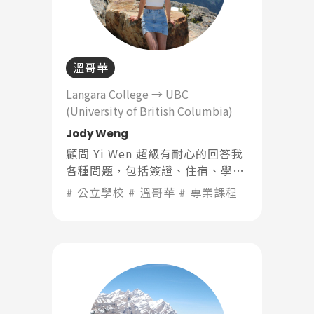
溫哥華
Langara College → UBC
(University of British Columbia)
Jody Weng
顧問 Yi Wen 超級有耐心的回答我
各種問題，包括簽證、住宿、學校
等等，讓我很安心地做好準備出
公立學校
溫哥華
專業課程
國。到了溫哥華之後當地的顧問
Queenie 也幫了很多忙，包括到
銀行一起開戶。