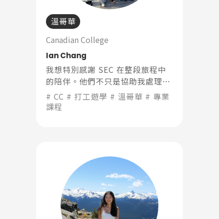
Latest News
最新消息
溫哥華
Promotion
最新優惠
Canadian College
Ian Chang
Program
課程選擇
我想特別感謝 SEC 在整段旅程中
的陪伴。他們不只是協助我處理申
SEC
知識庫
請文件，更是在我落地後提供支
CC
打工遊學
溫哥華
專業
持、活動和建議，讓我在陌生的國
課程
度不至於感到孤單。有他們的協
助，我節省了很多時間，也少走了
很多彎路，能更專心體驗留學生
活。
熱門搜尋：
護理
加拿大RO
任意門
遊學團
教育學區
Pathway