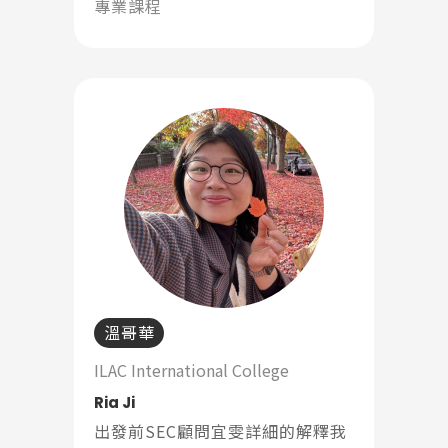
與活動資訊，他們在不同階段都陪
專業課程
在我身旁。每當我遇到困惑或不安
時，知道有人可以詢問、有人願意
聆聽，這份安心感對於在海外生活
的人來說格外珍貴。
溫哥華
ILAC International College
Ria Ji
出發前SEC顧問宜雯詳細的解釋我