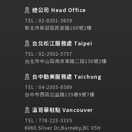
總公司 Head Office
SEC
講座活動
TEL :
02-8201-3839
新北市新莊區民安路100號2樓
Testimonial
學生推薦
台北松江服務處 Taipei
Links
相關連結
TEL :
02-2502-5757
台北市中山區南京東路二段150號2樓
使用條款
免責聲明
隱私權保護政策
台中勤美服務處 Taichung
TEL :
04-2305-8589
諮詢表單
台中市西區公益路155巷9號7樓
溫哥華駐點 Vancouver
立即諮詢
TEL :
778-223-3335
6060 Sliver Dr,Burnaby,BC V5H