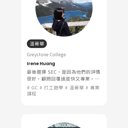
溫哥華
Greystone College
Irene Huang
最後選擇 SEC，是因為他們的評價
很好，顧問回覆速度快又專業，最
重要的是他們真的很關心學生。不
GC
打工遊學
溫哥華
專業
論是課程選擇、簽證申請還是住宿
課程
安排，SEC 都給了我很多實用的建
議，讓整個過程變得很順利，也省
下不少時間。