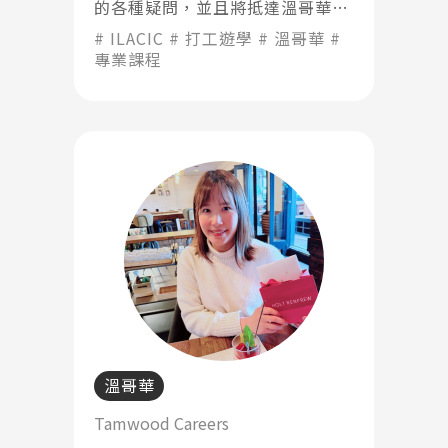
的各種疑問，並且將抵達溫哥華後
的所有必須優先處理事項一一安排
ILACIC
打工遊學
溫哥華
妥當，包含銀行開戶、電信開通、
專業課程
以及第一個月有請SEC 幫忙媒合寄
宿家庭。
溫哥華
Tamwood Careers