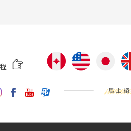
啟程
馬上諮