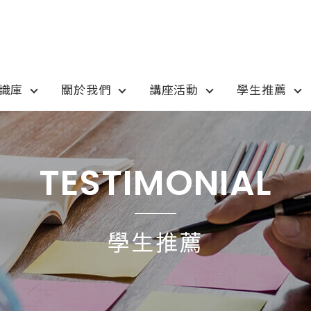
知識庫
關於我們
講座活動
學生推薦
otion
Program
最新優惠
課程選擇
TESTIMONIAL
anada
語言學校
pan
國高中小學校
學生推薦
tralia
專業技職｜海外工讀
 / 愛爾蘭IRELAND
寒暑假遊學團
SA
學士碩士
ew Zealand