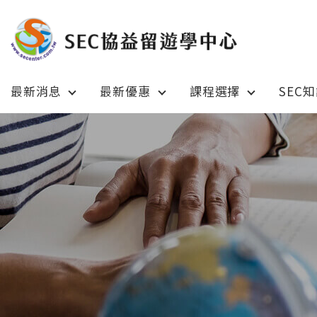
最新消息
最新優惠
課程選擇
SEC
Latest News
Prom
最新消息
綜合訊息
加拿大 C
加拿大 Canada
日本 Ja
日本 Japan
澳洲 Aus
澳洲 Australia
英國 UK
英國 UK/愛爾蘭 Ireland
美國 U
美國 USA
紐西蘭 N