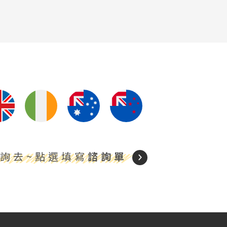
詢去~點選填寫
諮詢單