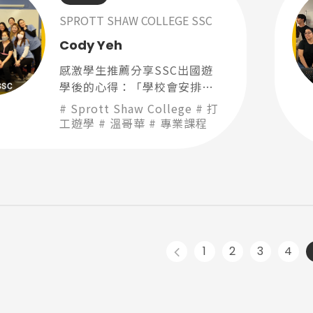
SPROTT SHAW COLLEGE SSC
Cody Yeh
感激學生推薦分享SSC出國遊
學後的心得：「學校會安排好
實習地點跟實習老師，基本上
Sprott Shaw College
打
實習就像是提前讓我們適應工
工遊學
溫哥華
專業課程
作環境跟內容」
尋：
護理
加拿大RO
任意門
遊學團
教育學區
1
2
3
4