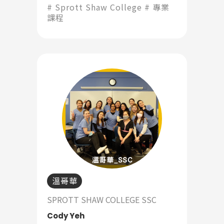
系、課程長度、學費都在預設的條
Sprott Shaw College
專業
件內，而且在課程的最後有三個月
課程
Latest News
左右的實習，可以在當地學以致
最新消息
用。」
Promotion
最新優惠
Program
課程選擇
SEC
知識庫
溫哥華
SPROTT SHAW COLLEGE SSC
熱門搜尋：
Cody Yeh
護理
加拿大RO
任意門
遊學團
教育學區