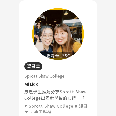
溫哥華
Sprott Shaw College
Mi Liao
感激學生推薦分享Sprott Shaw
College出國遊學後的心得：「老
師都會盡量以淺顯易懂的英語與我
Sprott Shaw College
溫哥
們溝通，作業與考試是全英文，但
華
專業課程