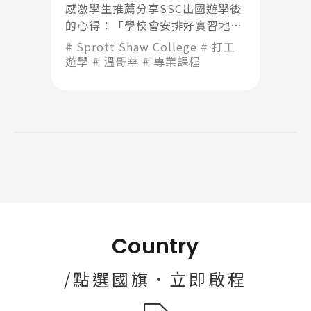
感激學生推薦分享SSC出國遊學後
Pathway
的心得：「學校會安排好實習地點
跟實習老師，基本上實習就像是提
Sprott Shaw College
打工
前讓我們適應工作環境跟內容」
遊學
溫哥華
專業課程
Country
/點選國旗·立即啟程