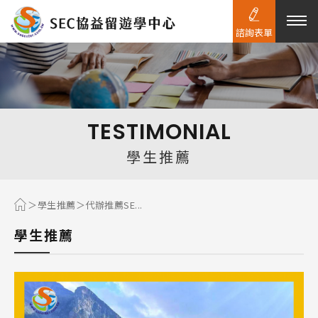
諮詢表單
熱門搜尋：
護理
加拿大RO
任意門
遊學團
教育學區
TESTIMONIAL
Pathway
學生推薦
學生推薦
代辦推薦SE...
學生推薦