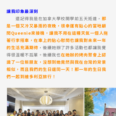
Program
課程選擇
讓我印象最深刻
還記得我是在加拿大學校開學前五天抵達，
那
SEC
知識庫
是一個又冷又暴雨的夜晚，很幸運有貼心的當地顧
問Queenie來接機，讓我不用在這種天氣一個人拖
著行李搭車，在車上的貼心慰問也讓我對未來一年
的生活充滿期待
，後續她辦了許多活動也都讓我覺
得很溫暖不孤單。後續我也
在她辦的烤肉聚會上認
識了一位新朋友，沒想到她竟然與我在台灣的背景
熱門搜尋：
相似，而且我們的生日還同一天！那一年的生日我
護理
加拿大RO
任意門
遊學團
教育學區
們一起到維多利亞旅行！
Pathway