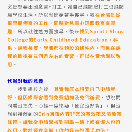
突然想要出國念書+打工，讓自己能體驗打工也能體
驗學校生活，所以就開始著手搜尋。我
在台灣是從
事早期療育的工作，同時對兒童心理跟教育有興
趣
，所以就往這方面搜尋，後來
找到Sprott Shaw
College的Early Childhood Education，科
系、課程長度、學費都在預設的條件內，而且在課
程的最後有三個月左右的實習，可以在當地學以致
用
。
代辦對我的意義
找到學校之後，
其實我原本想要自己申請就
好，但因緣際會看到免費諮詢及免代辦費
，想說問
問看沒損失。心裡一度懷疑「便宜沒好貨」，但沒
想到接觸到的
Erin回覆內容非常的有效率又清晰有
條理，讓我從申請學校到開學一路上都有懶人包可
以用，對於還在全職工作的我來說事半功倍
！