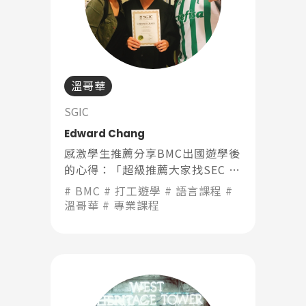
溫哥華
SGIC
Edward Chang
感激學生推薦分享BMC出國遊學後
的心得：「超級推薦大家找SEC 的
ELLA，貼心的服務，認真的介紹
BMC
打工遊學
語言課程
跟尋找我要的需求。很開心能夠來
溫哥華
專業課程
到這所彩妝學校進修彩妝也很高興
學到了很多東西！」