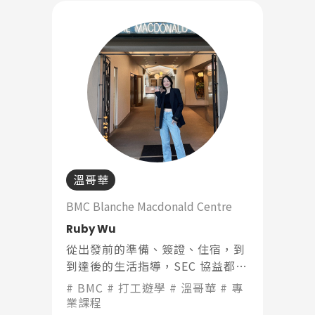
溫哥華
BMC Blanche Macdonald Centre
Ruby Wu
從出發前的準備、簽證、住宿，到
到達後的生活指導，SEC 協益都提
供了巨大的支援。讓我在陌生國度
BMC
打工遊學
溫哥華
專
能安心開始，專注於學習和成長。
業課程