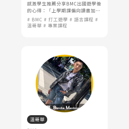
感激學生推薦分享BMC出國遊學後
的心得：「上學期課偏向讀書加強
專業知識為主，下學期的課則開始
BMC
打工遊學
語言課程
以實作為方向」
溫哥華
專業課程
溫哥華