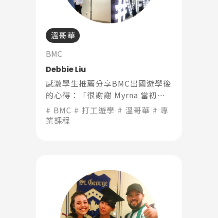
溫哥華
BMC
Debbie Liu
感激學生推薦分享BMC出國遊學後
的心得：「很謝謝 Myrna 當初在
諮詢的時候說明的很清楚
BMC
打工遊學
溫哥華
專
International 和 Global 課程的
業課程
差別，讓我選對要上的課程！」