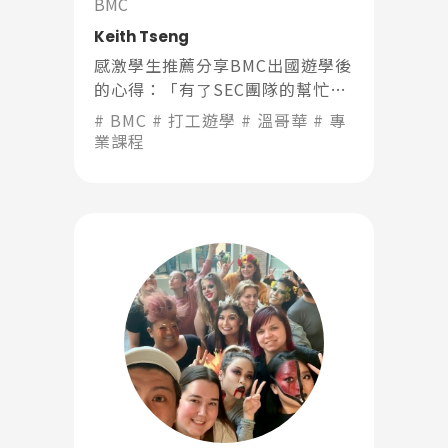
BMC
Keith Tseng
感激學生推薦分享BMC出國遊學後
的心得：「有了SEC團隊的幫忙，
⼤大降低了被拒簽的風險。」
BMC
打工遊學
溫哥華
專
業課程
Latest News
最新消息