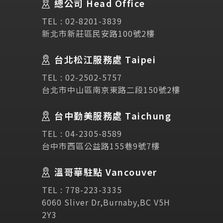
總公司 Head Office
SEC
講座活動
TEL :
02-8201-3839
新北市新莊區民安路100號2樓
Testimonial
學生推薦
台北松江服務處 Taipei
Links
相關連結
TEL :
02-2502-5757
台北市中山區南京東路二段150號2樓
使用條款
免責聲明
隱私權保護政策
台中勤美服務處 Taichung
TEL :
04-2305-8589
諮詢表單
台中市西區公益路155巷9號7樓
溫哥華駐點 Vancouver
立即諮詢
TEL :
778-223-3335
6060 Sliver Dr,Burnaby,BC V5H
2Y3