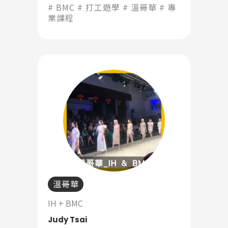
時尚產業的熱愛和豐富的專業知
BMC
打工遊學
溫哥華
專
識」
業課程
溫哥華
IH + BMC
Judy Tsai