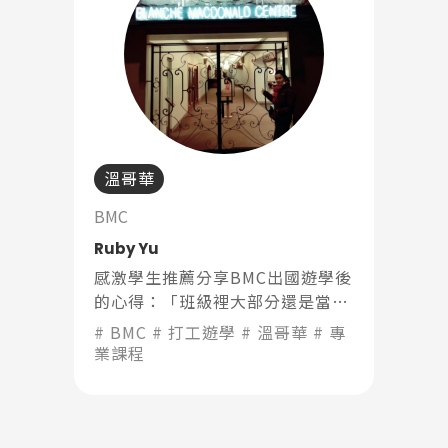
溫哥華
BMC
Ruby Yu
感激學生推薦分享BMC出國遊學後
的心得：「班級裡大部分還是當地
人，但是每個班中都會有一兩個華
BMC
打工遊學
溫哥華
專
人，之後會很自然你們就成為朋
業課程
友」