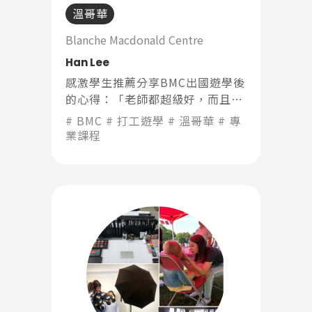
溫哥華
Promotion
最新優惠
Blanche Macdonald Centre
Han Lee
Program
課程選擇
感激學生推薦分享BMC出國遊學後
的心得：「老師都超級好，而且講
得都很清楚，如果有不懂的地方也
SEC
BMC
打工遊學
溫哥華
專
知識庫
會重新講解直到懂為止。」
業課程
熱門搜尋：
護理
加拿大RO
任意門
遊學團
教育學區
Pathway