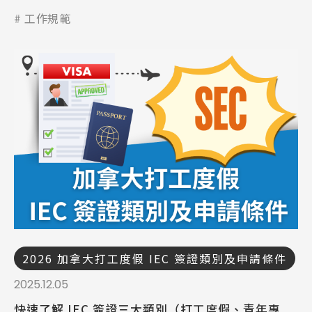
Latest News
最新消息
工作規範
Promotion
最新優惠
Program
課程選擇
SEC
知識庫
熱門搜尋：
2026 加拿大打工度假 IEC 簽證類別及申請條件
護理
加拿大RO
任意門
遊學團
教育學區
2025.12.05
Pathway
快速了解 IEC 簽證三大類別（打工度假、青年專