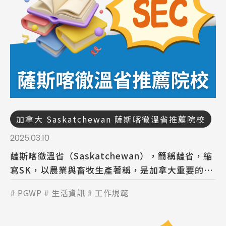
加拿大 Saskatchewan 薩斯喀徹溫省推薦院校
2025.03.10
薩斯喀徹溫省（Saskatchewan），簡稱薩省，縮
寫SK，以農業與畜牧生產著稱，是加拿大重要的糧
倉地帶，位於加拿大中心地帶，相鄰亞伯達省和馬
PGWP
生活資訊
工作規範
尼托巴省。