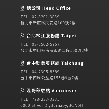
總公司 Head Office
SEC
講座活動
TEL :
02-8201-3839
新北市新莊區民安路100號2樓
Testimonial
學生推薦
台北松江服務處 Taipei
Links
TEL :
02-2502-5757
相關連結
台北市中山區南京東路二段150號2樓
使用條款
免責聲明
隱私權保護政策
台中勤美服務處 Taichung
TEL :
04-2305-8589
諮詢表單
台中市西區公益路155巷9號7樓
溫哥華駐點 Vancouver
立即諮詢
TEL :
778-223-3335
6060 Sliver Dr,Burnaby,BC V5H