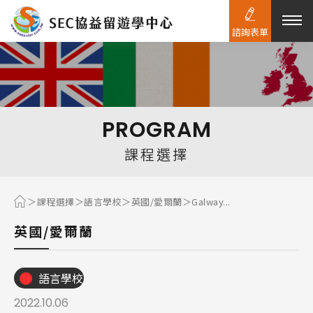
諮詢表單
熱門搜尋：
護理
加拿大RO
任意門
遊學團
教育學區
PROGRAM
Pathway
課程選擇
課程選擇
語言學校
英國/愛爾蘭
Galway...
英國/愛爾蘭
語言學校
2022.10.06