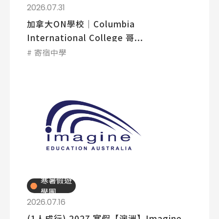
Latest News
2026.07.31
最新消息
加拿大ON學校│Columbia
Promotion
International College 哥...
最新優惠
寄宿中學
Program
課程選擇
SEC
知識庫
熱門搜尋：
寒暑假遊
學團
護理
加拿大RO
任意門
遊學團
教育學區
2026.07.16
Pathway
(1人成行) 2027 寒假【澳洲】Imagine