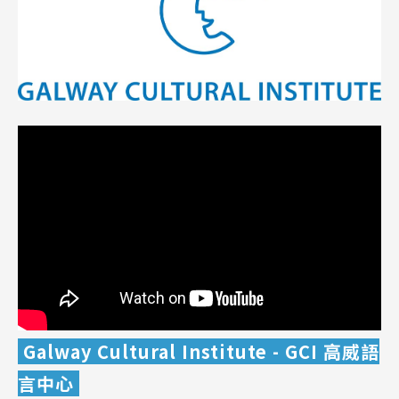
Galway Cultural Institute - GCI 高威語
言中心