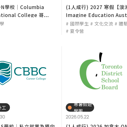
N學校│Columbia
(1人成行) 2027 寒假【
tional College 哥...
Imagine Education Aust
學
國際學生
文化交流
體
夏令營
尋：
護理
加拿大RO
任意門
遊學團
教育學區
技職
寒暑假遊
外工
學團
.30
2026.05.22
NS學校│私立就業為導向
(1人成行) 2026 加拿大 O