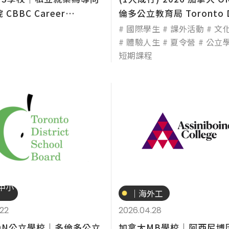
CBBC Career
倫多公立教育局 Toronto Di
e（...
國際學生
課外活動
文
體驗人生
夏令營
公立
短期課程
專業技職
中小
｜海外工
讀
.22
2026.04.28
ON公立學校│多倫多公立
加拿大MB學校│阿西尼博