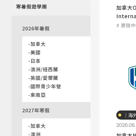
寒暑假遊學團
加拿大O
Interna
寄宿中
2026年暑假
加拿大
美國
日本
澳洲/紐西蘭
熱門搜
英國/愛爾蘭
國際青少年營
東南亞
專業
2027年寒假
｜海
讀
2026.06
加拿大
澳洲
加拿大