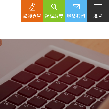
諮詢表單
課程搜尋
聯絡我們
選單
SEC
知識庫
關於簽證
生活資訊
跟著遊學大使看世界
學習要領
工作規範
生涯規劃