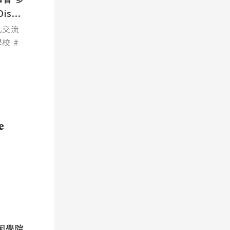
s...
化交流
學校
因學院