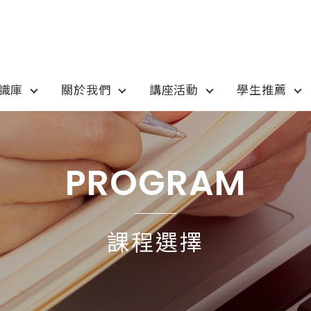
知識庫
關於我們
講座活動
學生推薦
otion
Program
最新優惠
課程選擇
PROGRAM
anada
語言學校
pan
國高中小學校
課程選擇
tralia
專業技職｜海外工讀
 / 愛爾蘭IRELAND
寒暑假遊學團
SA
學士碩士
ew Zealand