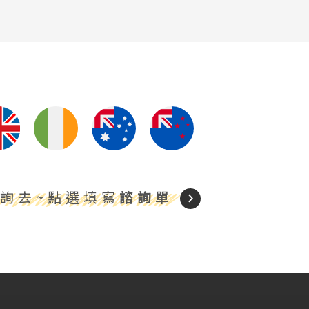
詢去~點選填寫
諮詢單