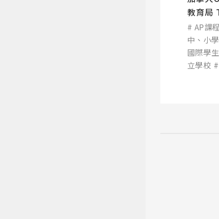
教育局 To
Scho...
AP課
中、小
國際學
立學校