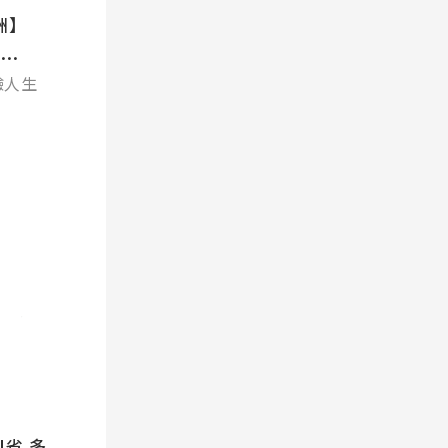
澳洲】
...
驗人生
Pathway
N省 多