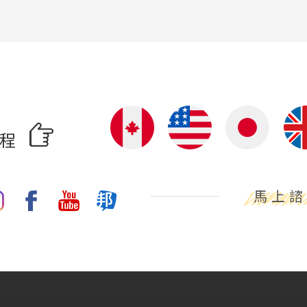
啟程
馬上諮