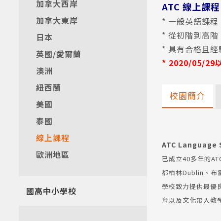
加拿大西岸
ATC 線上課程
加拿大東岸
* 一般英語課程
* 從初階到高
日本
* 具有合格且
英國/愛爾蘭
* 2020/05/
澳洲
紐西蘭
校園簡介
美國
泰國
線上課程
ATC Language 
歐洲地區
已成立40多年的A
都柏林Dublin、布
學校致力提供最優
國高中小學校
育以及文化帶入教