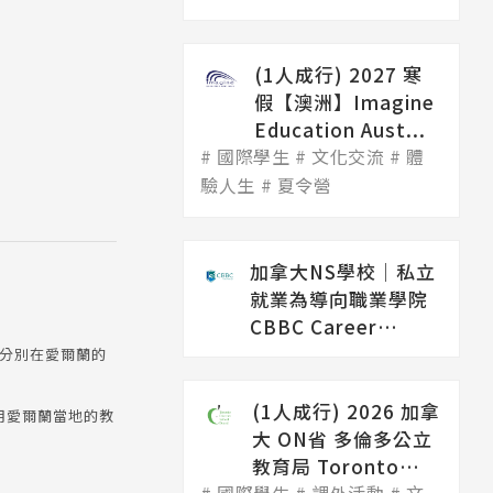
(1人成行) 2027 寒
假【澳洲】Imagine
Education Aust...
國際學生
文化交流
體
驗人生
夏令營
加拿大NS學校│私立
就業為導向職業學院
CBBC Career
College（...
區分別在愛爾蘭的
(1人成行) 2026 加拿
用愛爾蘭當地的教
大 ON省 多倫多公立
教育局 Toronto