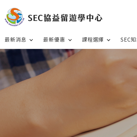
最新消息
最新優惠
課程選擇
SEC
Latest News
Prom
最新消息
綜合訊息
加拿大 C
加拿大 Canada
日本 Ja
日本 Japan
澳洲 Aus
澳洲 Australia
英國 UK
英國 UK/愛爾蘭 Ireland
美國 U
美國 USA
紐西蘭 N