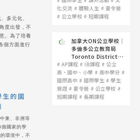
國際學生
Dis...
課外活動
文
化交流
體驗人生
夏令營
公立學校
短期課程
化、多元化、
角度出發，不
滿意。為了培養
加拿大ON公立學校│
各個方面進行
多倫多公立教育局
Toronto District
AP課程
Scho...
IB課程
公立
高、國中、小學
高中學分
國際高中
國際學生
學生
簽證
夏令營
公立學校
學生的國
短期課程
長期課程
境
、中東、非洲等
0個國家的學
化的環境中，不