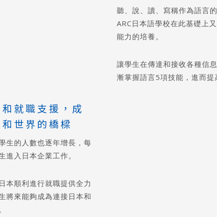
聽、說、讀、寫稱作為語言的
ARC日本語學校在此基礎上
尋：
護理
加拿大RO
任意門
遊學團
教育學區
能力的培養。
讓學生在傳達和接收各種信
漸掌握語言5項技能，進而提
學和就職支援，成
本和世界的橋樑
學生的人數也逐年增長，每
生進入日本企業工作。
日本順利進行就職提供全力
生將來能夠成為連接日本和
。