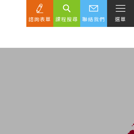
諮詢表單
課程搜尋
聯絡我們
選單
SEC
知識庫
關於簽證
生活資訊
跟著遊學大使看世界
學習要領
工作規範
生涯規劃