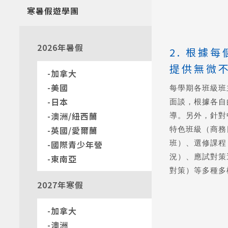
寒暑假遊學團
2026年暑假
2. 根據
提供無微
加拿大
美國
每學期各班級班
日本
面談，根據各自
澳洲/紐西蘭
導。另外，針對
特色班級（商務
英國/愛爾蘭
班）、選修課程
國際青少年營
況）、應試對策選
東南亞
對策）等多種多
2027年寒假
加拿大
澳洲