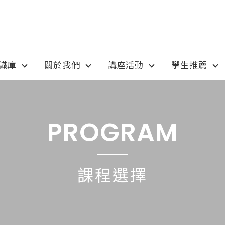
知識庫
關於我們
講座活動
學生推薦
otion
Program
最新優惠
課程選擇
PROGRAM
anada
語言學校
pan
國高中小學校
課程選擇
tralia
專業技職｜海外工讀
 / 愛爾蘭IRELAND
寒暑假遊學團
SA
學士碩士
ew Zealand