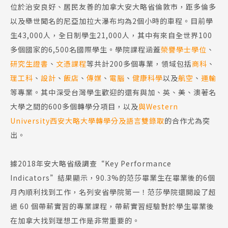
位於治安良好、居民友善的加拿大安大略省倫敦市，距多倫多
以及舉世聞名的尼亞加拉大瀑布均為2個小時的車程。目前學
生43,000人，全日制學生21,000人，其中有來自全世界100
多個國家的6,500名國際學生。學院課程涵蓋
榮譽學士學位
、
研究生證書
、
文憑課程
等共計200多個專業，領域包括
商科
、
理工科
、
設計
、
飯店
、
傳媒
、
電腦
、
健康科學
以及
航空
、
運輸
等專業。其中深受台灣學生歡迎的還有與加、英、美、澳著名
大學之間的600多個轉學分項目，以及
與Western
University西安大略大學轉學分及語言雙錄取
的合作尤為突
出。
據2018年安大略省級調查“Key Performance
Indicators”結果顯示，90.3%的范莎畢業生在畢業後的6個
月內順利找到工作，名列安省學院第一！范莎學院還開設了超
過 60 個帶薪實習的專業課程，帶薪實習經驗對於學生畢業後
在加拿大找到理想工作是非常重要的。