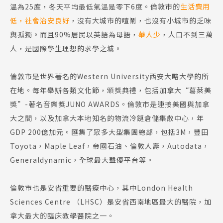
溫為25度，冬天平均最低氣溫是零下6度。倫敦市的
生活費用
低，社會治安良好
，沒有大城市的喧鬧，也沒有小城市的乏味
與孤獨。而且90%居民以英語為母語，
華人少
，人口不到三萬
人，是國際學生理想的求學之城。
倫敦市是世界著名的Western University西安大略大學的所
在地。每年舉辦各類文化節，頒獎典禮，包括加拿大“葛萊美
獎”-著名音樂獎JUNO AWARDS。倫敦市是連接美國與加拿
大之間，以及加拿大本地知名的物流冷鏈倉儲集散中心，年
GDP 200億加元。匯集了眾多大型集團總部，包括3M，豐田
Toyota，Maple Leaf，帝國石油、倫敦人壽，Autodata，
Generaldynamic，全球最大聲優平台等。
倫敦市也是安省重要的醫療中心，其中London Health
Sciences Centre （LHSC）是安省西南地區最大的醫院，加
拿大最大的臨床教學醫院之一。