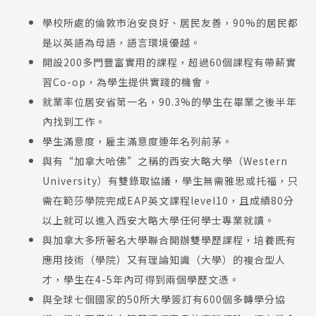
學校所處的倫敦市治安良好、居民友善，90%的居民都
是以英語為母語，語言環境優越。
開設200多門豐富實用的課程，超過60個課程有帶薪實
習Co-op，為學生提供實踐的機會。
就業率位居安省第一名，90.3%的學生在畢業之後半年
內找到工作。
學生滿意度，雇主滿意度連年名列前茅。
與有“加拿大哈佛”之稱的西安大略大學（Western
University）有雙錄取協議，學生無需雅思或托福，只
需在範莎學院完成EAP英文課程level10，且成績80分
以上就可以進入西安大略大學任何學士專業就讀。
與加拿大多所著名大學聯合開辦雙學歷課程，培養既有
應用技術（學院）又有理論知識（大學）的複合型人
才，學生在4-5年內可得到兩個學歷文憑。
與全球七個國家的50所大學簽訂有600個多轉學分協