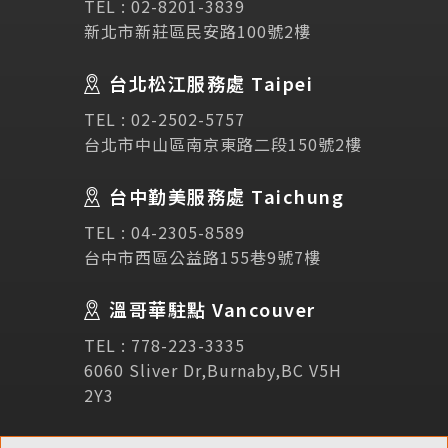
SEC
講座活動
TEL :
02-8201-3839
新北市新莊區民安路100號2樓
Testimonial
學生推薦
台北松江服務處 Taipei
TEL :
02-2502-5757
Links
相關連結
台北市中山區南京東路二段150號2樓
使用條款
免責聲明
隱私權保護政策
台中勤美服務處 Taichung
TEL :
04-2305-8589
台中市西區公益路155巷9號7樓
諮詢表單
溫哥華駐點 Vancouver
立即諮詢
TEL :
778-223-3335
6060 Sliver Dr,Burnaby,BC V5H
2Y3