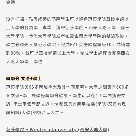
協議：
沒有托福、雅思成績的國際學生可以通過范莎學院直接申請以
上大學的各類學士專業。獲得范莎學院 + 西安大略大學、國王
大學學院、休倫大學學院或者布雷舍爾大學學院的雙錄取後，
學生必須先入讀范莎學院，完成EAP英語課程等級10，成績達
到80%，就可以直接就讀以上大學，完成學士課程後獲得西安
Latest News
大略大學學士學位。
最新消息
Promotion
轉學分 文憑+學士
最新優惠
范莎學院與65多所加拿大及其他國家著名大學之間簽有600多
個文憑+學士雙學歷轉學分協議。學生可以在4-5年內獲得文
Program
課程選擇
憑+學士兩個學歷文憑。培養既具有應用技能(學院)又具有理
論知識(大學)的復合型人才。
SEC
知識庫
范莎學院 + Western University (西安大略大學)