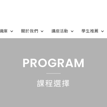
知識庫
關於我們
講座活動
學生推薦
otion
Program
最新優惠
課程選擇
PROGRAM
anada
語言學校
pan
國高中小學校
課程選擇
tralia
專業技職｜海外工讀
 / 愛爾蘭IRELAND
寒暑假遊學團
SA
學士碩士
ew Zealand