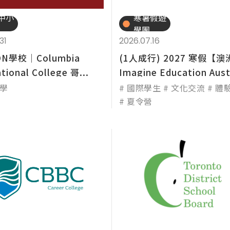
中小
寒暑假遊
尋：
護理
加拿大RO
任意門
遊學團
教育學區
學團
31
2026.07.16
N學校│Columbia
(1人成行) 2027 寒假【
tional College 哥...
Imagine Education Aust
學
國際學生
文化交流
體
夏令營
技職