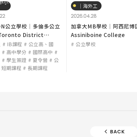
中小
｜海外工
讀
.22
2026.04.28
ON公立學校│多倫多公立
加拿大MB學校│阿西尼博
ronto District
Assiniboine College
程
IB課程
公立高、國
公立學校
學
高中學分
國際高中
生
學生簽證
夏令營
公
短期課程
長期課程
BACK