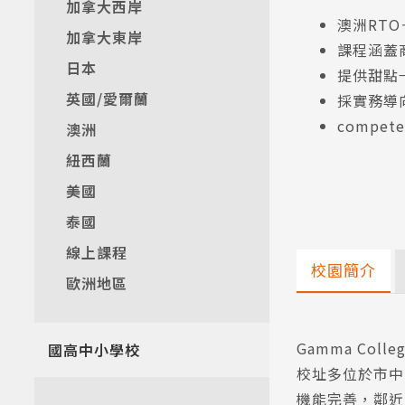
加拿大西岸
澳洲RTO
加拿大東岸
課程涵蓋
日本
提供甜點
英國/愛爾蘭
採實務導
compe
澳洲
紐西蘭
美國
泰國
線上課程
校園簡介
歐洲地區
Gamma Coll
國高中小學校
校址多位於市中
機能完善，鄰近