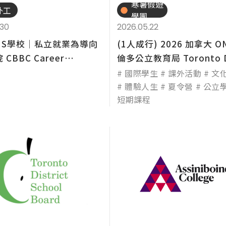
寒暑假遊
外工
學團
.30
2026.05.22
NS學校│私立就業為導向
(1人成行) 2026 加拿大 O
CBBC Career
倫多公立教育局 Toronto Di
e（...
國際學生
課外活動
文
體驗人生
夏令營
公立
短期課程
專業技職