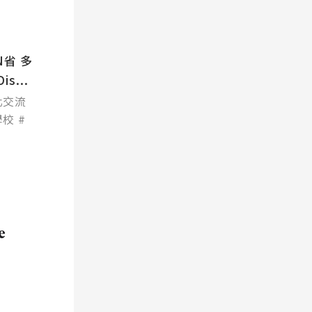
N省 多
s...
化交流
學校