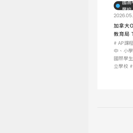
國高
學校
2026.05
加拿大
教育局 To
Scho...
AP課
中、小
國際學
立學校