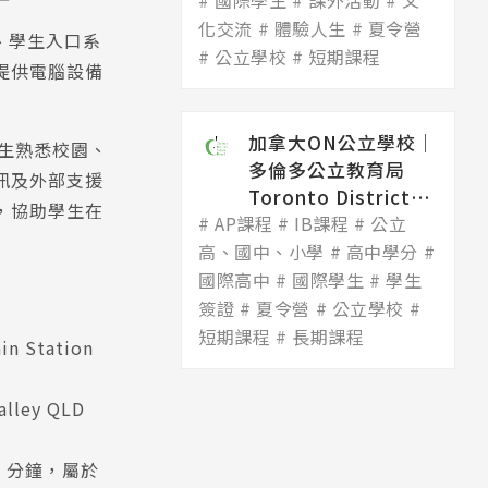
國際學生
Dis...
課外活動
文
化交流
體驗人生
夏令營
、學生入口系
公立學校
短期課程
提供電腦設備
加拿大ON公立學校│
助學生熟悉校園、
多倫多公立教育局
訊及外部支援
Toronto District
，協助學生在
AP課程
Scho...
IB課程
公立
高、國中、小學
高中學分
國際高中
國際學生
學生
簽證
夏令營
公立學校
短期課程
長期課程
in Station
alley QLD
 10 分鐘，屬於