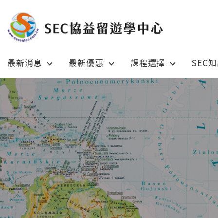
最新消息
最新優惠
課程選擇
SEC
Latest News
Prom
最新消息
綜合訊息
加拿大 C
加拿大 Canada
日本 Ja
日本 Japan
澳洲 Aus
澳洲 Australia
英國 UK
英國 UK/愛爾蘭 Ireland
美國 U
美國 USA
紐西蘭 N