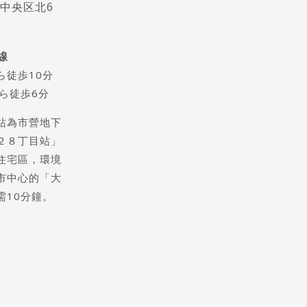
中央区北6
Pathway
線
ら徒歩10分
ら徒歩6分
站為市營地下
２８丁目站」
住宅區，環境
市中心的「大
需10分鐘。