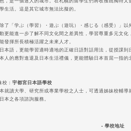
色，是一個迷人的城市。在札幌的留學生們將收獲既獨特又
學生活。這是其它城市無法比擬的。
除了「学ぶ（學習）・遊ぶ
（遊玩）
・感じる
（感受）
」以
動更能進一步了解不同文化間之差異性，學習尊重多元文化
能發揮所長積極活躍之未來人才。
日本語，更能學習適時適地的正確日語對話用法，從授課到
本人的應對進退及日本生活禮儀，更能體驗日本首屈一指的
妹校：
宇都宮日本語學校
本就讀大學、研究所或專業學校之人士，可透過姊妹校輔導
日本之各項諮詢服務。
- 學校地址