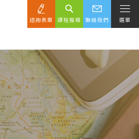
諮詢表單
課程搜尋
聯絡我們
選單
SEC
知識庫
關於簽證
生活資訊
跟著遊學大使看世界
學習要領
工作規範
生涯規劃