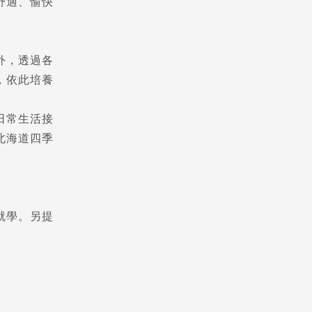
舒適、愉快
外，透過各
，依此培養
日常生活接
北海道四季
就學。另提