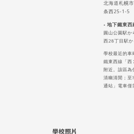
北海道札幌市
条西25-1-5
尋：
護理
加拿大RO
任意門
遊學團
教育學區
- 地下鐵東西
圓山公園駅か
西28丁目駅か
學校最近的車
鐵東西線「西
附近。該區為
清幽清閒；至
通站」電車僅
學校照片