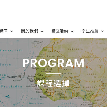
知識庫
關於我們
講座活動
學生推薦
otion
Program
最新優惠
課程選擇
PROGRAM
anada
語言學校
pan
國高中小學校
課程選擇
tralia
專業技職｜海外工讀
 / 愛爾蘭IRELAND
寒暑假遊學團
SA
學士碩士
ew Zealand