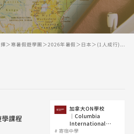
選擇
寒暑假遊學團
2026年暑假
日本
(1人成行)...
加拿大ON學校
│Columbia
遊學課程
International
寄宿中學
College 哥...