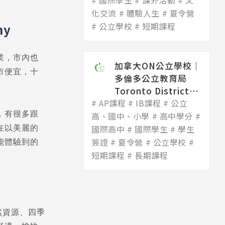
國際學生
Dis...
課外活動
文
化交流
體驗人生
夏令營
公立學校
短期課程
my
業，市內也
加拿大ON公立學校│
市便宜，十
多倫多公立教育局
Toronto District
AP課程
Scho...
IB課程
公立
，有很多跟
高、國中、小學
高中學分
在以美麗的
國際高中
國際學生
學生
簽證
夏令營
公立學校
能體驗到的
短期課程
長期課程
然資源、四季