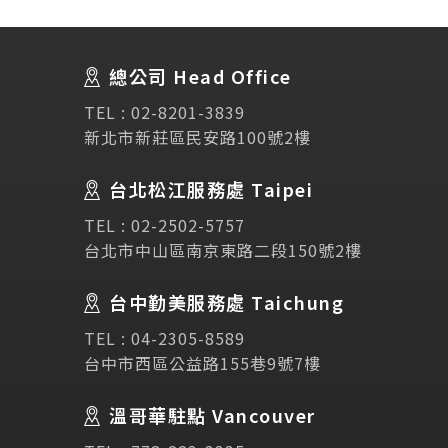
About Us
關於我們
總公司 Head Office
SEC
講座活動
TEL :
02-8201-3839
新北市新莊區民安路100號2樓
Testimonial
學生推薦
台北松江服務處 Taipei
TEL :
02-2502-5757
Links
相關連結
台北市中山區南京東路二段150號2樓
使用條款
免責聲明
隱私權保護政策
台中勤美服務處 Taichung
TEL :
04-2305-8589
台中市西區公益路155巷9號7樓
諮詢表單
溫哥華駐點 Vancouver
立即諮詢