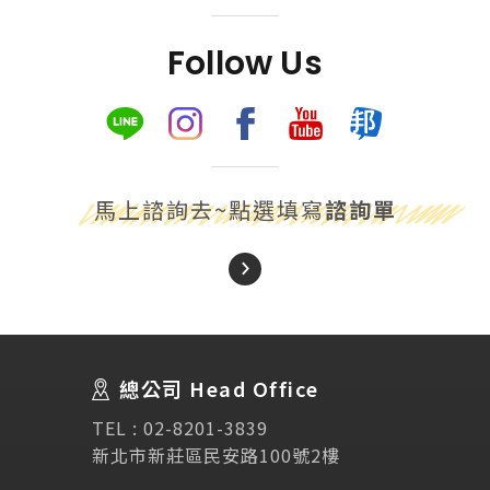
Follow Us
馬上諮詢去~點選填寫
諮詢單
About Us
關於我們
總公司 Head Office
SEC
講座活動
TEL :
02-8201-3839
新北市新莊區民安路100號2樓