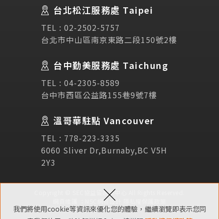
Testimonial
學生推薦
台北松江服務處 Taipei
TEL :
02-2502-5757
Links
相關連結
台北市中山區南京東路二段150號2樓
使用條款
免責聲明
隱私權保護政策
台中勤美服務處 Taichung
TEL :
04-2305-8589
台中市西區公益路155巷9號7樓
諮詢表單
溫哥華駐點 Vancouver
立即諮詢
TEL :
778-223-3335
6060 Sliver Dr,Burnaby,BC V5H
2Y3
×
Copyright © SEC協益留遊學中心 All Rights Reserved.
網頁維護 ：
NSC網頁設計
隱私權保護政策
我們將使用cookie等資訊來優化您的體驗，繼續瀏覽即表示您同