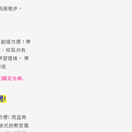
迅速進步。
，超級方便！學
等，校區共有
學習環境。 學
例低
會
)
鑑定合格。
!
便! 而且旁
放式的教室風