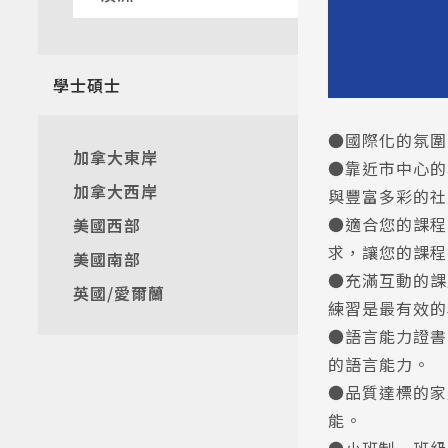
熱門搜
學士碩士
●國際化的氛圍
加拿大東岸
●靠近市中心的
加拿大西岸
與豐富多彩的社
●適合您的課程
美國西部
求，讓您的課程
美國南部
●充滿互動的課
英國/愛爾蘭
練習是最有效的
●語言能力證書
的語言能力。
●品質達標的家
能。