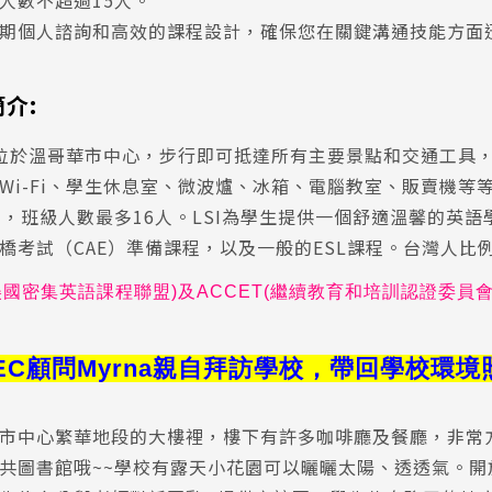
級人數不超過15人。
 定期個人諮詢和高效的課程設計，確保您在關鍵溝通技能方面
介:
區位於溫哥華市中心，步行即可抵達所有主要景點和交通工具
Wi-Fi、學生休息室、微波爐、冰箱、電腦教室、販賣機等
室，班級人數最多16人。LSI為學生提供一個舒適溫馨的英語
橋考試（CAE）準備課程，以及一般的ESL課程。台灣人比
美國密集英語課程聯盟
)
及
ACCET(
繼續教育和培訓認證委員
SEC顧問Myrna親自拜訪學
校，
帶回學校環境照
市中心繁華地段的大樓裡，樓下有許多咖啡廳及餐廳，非常方
共圖書館哦~~學校有露天小花園可以曬曬太陽、透透氣。開