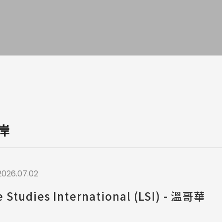
a / 其他 Others
岸
2026.07.02
 Studies International (LSI) - 溫哥華