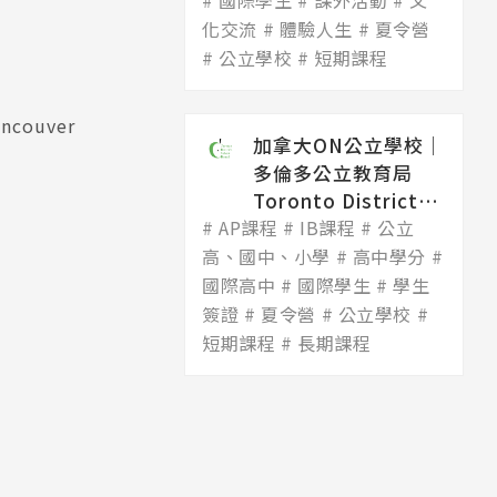
國際學生
Dis...
課外活動
文
化交流
體驗人生
夏令營
公立學校
短期課程
ancouver
加拿大ON公立學校│
多倫多公立教育局
Toronto District
AP課程
Scho...
IB課程
公立
高、國中、小學
高中學分
國際高中
國際學生
學生
簽證
夏令營
公立學校
短期課程
長期課程