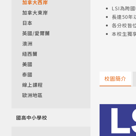
加拿大西岸
LSI為跨
加拿大東岸
長達50
日本
各分校皆
英國/愛爾蘭
本校生獨享
澳洲
紐西蘭
美國
泰國
校園簡介
線上課程
歐洲地區
國高中小學校