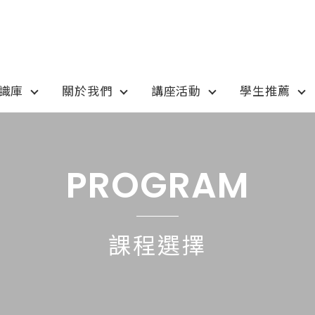
知識庫
關於我們
講座活動
學生推薦
otion
Program
最新優惠
課程選擇
PROGRAM
anada
語言學校
pan
國高中小學校
課程選擇
tralia
專業技職｜海外工讀
 / 愛爾蘭IRELAND
寒暑假遊學團
SA
學士碩士
ew Zealand