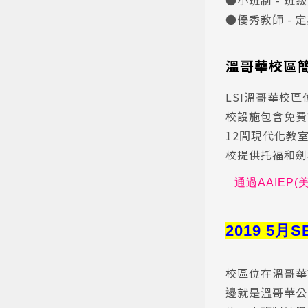
●小班制 - 班
●優秀教師 -
溫哥華校區簡
LSI溫哥華校
校設施包含免費
12間現代化教
校提供托福和劍
通過
AAIEP(
2019 5月
校區位在溫哥華
邊就是溫哥華公