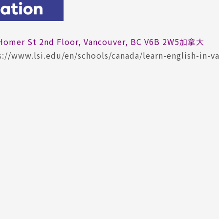
Homer St 2nd Floor, Vancouver, BC V6B 2W5加拿大
s://www.lsi.edu/en/schools/canada/learn-english-in-v