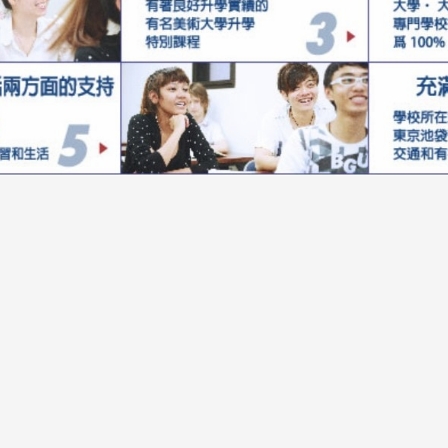
尋：
護理
加拿大RO
任意門
遊學團
教育學區