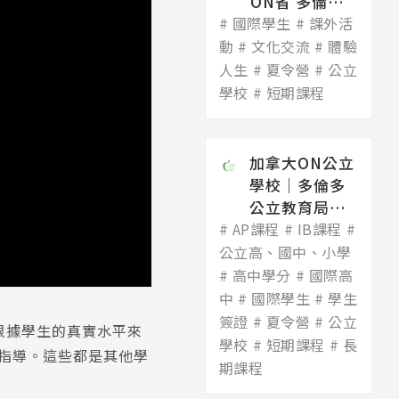
ON省 多倫多
國際學生
公立教育局
課外活
Toronto
動
文化交流
體驗
Dis...
人生
夏令營
公立
學校
短期課程
加拿大ON公立
學校│多倫多
公立教育局
AP課程
Toronto
IB課程
District
公立高、國中、小學
Scho...
高中學分
國際高
中
國際學生
學生
簽證
夏令營
公立
,根據學生的真實水平來
學校
短期課程
長
學指導。這些都是其他學
期課程