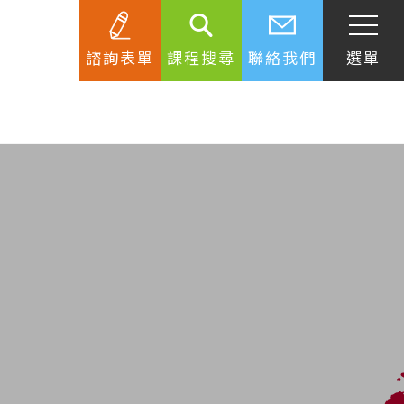
諮詢表單
課程搜尋
聯絡我們
選單
SEC
知識庫
關於簽證
生活資訊
跟著遊學大使看世界
學習要領
工作規範
生涯規劃