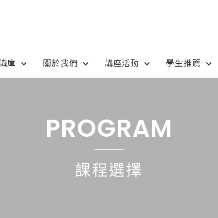
知識庫
關於我們
講座活動
學生推薦
otion
Program
最新優惠
課程選擇
PROGRAM
anada
語言學校
pan
國高中小學校
課程選擇
tralia
專業技職｜海外工讀
 / 愛爾蘭IRELAND
寒暑假遊學團
SA
學士碩士
ew Zealand