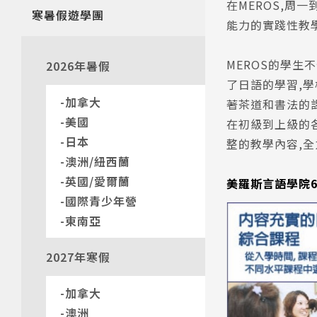
在MEROS,周
寒暑假遊學團
能力的實踐性教
MEROS的學生
2026年暑假
了日語的學習,
加拿大
著茶道和書法的
美國
在初級到上級的
日本
整的教學內容,
澳洲/紐西蘭
英國/愛爾蘭
美羅斯言語學院6
國際青少年營
東南亞
2027年寒假
加拿大
澳洲