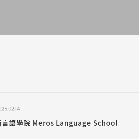
a / 其他 Others
025.02.14
語學院 Meros Language School