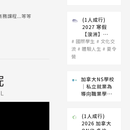
課程...等等
(1人成行)
2027 寒假
【澳洲】
國際學生
Imagine
文化交
Education
流
體驗人生
夏令
Aust...
營
加拿大NS學校
│私立就業為
導向職業學院
CBBC Career
College（...
(1人成行)
2026 加拿大