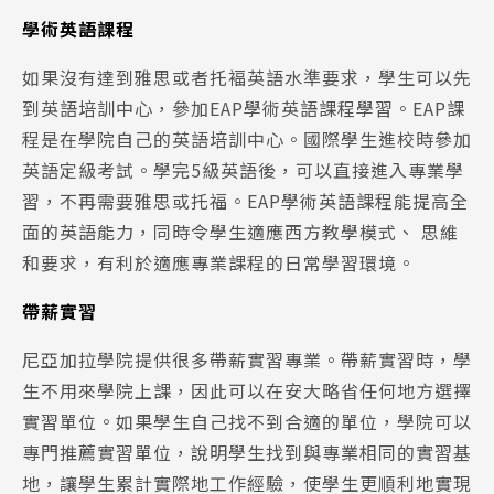
學術英語課程
如果沒有達到雅思或者托褔英語水準要求，學生可以先
到英語培訓中心，參加EAP學術英語課程學習。EAP課
程是在學院自己的英語培訓中心。國際學生進校時參加
英語定級考試。學完5級英語後，可以直接進入專業學
習，不再需要雅思或托福。EAP學術英語課程能提高全
面的英語能力，同時令學生適應西方教學模式、 思維
和要求，有利於適應專業課程的日常學習環境。
帶薪實習
尼亞加拉學院提供很多帶薪實習專業。帶薪實習時，學
生不用來學院上課，因此可以在安大略省任何地方選擇
Latest News
最新消息
實習單位。如果學生自己找不到合適的單位，學院可以
專門推薦實習單位，說明學生找到與專業相同的實習基
Promotion
最新優惠
地，讓學生累計實際地工作經驗，使學生更順利地實現