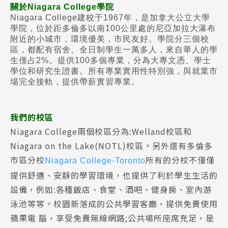
關於Niagara College學院
Niagara College建校于1967年，是加拿大公立大學
學院，位於距多倫多以南100公里處的尼亞加拉大瀑布
附近的小城市，環境優美，市民友好。學院分三個校
區，都配有宿舍。全日制學生一萬多人，來自華人的學
生僅占2%。提供100多個專業，分為大專文憑、學士
學位和研究生證書。所有專業實用性特別強，與就業市
場完全接軌，提供帶薪實習專業。
我們的校區
Niagara College兩個校區分為:Welland校區和
Niagara on the Lake(NOTL)校區。另外還有多倫多
市區分校
所有的分校不僅僅
Niagara College-Toronto
提供舒適、安靜的學習環境，也提供了利於學生生活的
設備，例如:各種飯店、食堂、酒吧、健身房、室內游
泳池等等。校園新落成的公共學習客廳，提供免費使用
蘋果電 腦，享受免費無線網路;公共場所座席充足，是