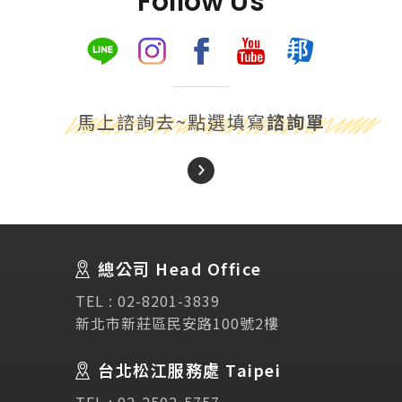
Follow Us
馬上諮詢去~點選填寫
諮詢單
About Us
關於我們
總公司 Head Office
SEC
講座活動
TEL :
02-8201-3839
新北市新莊區民安路100號2樓
Testimonial
學生推薦
台北松江服務處 Taipei
TEL :
02-2502-5757