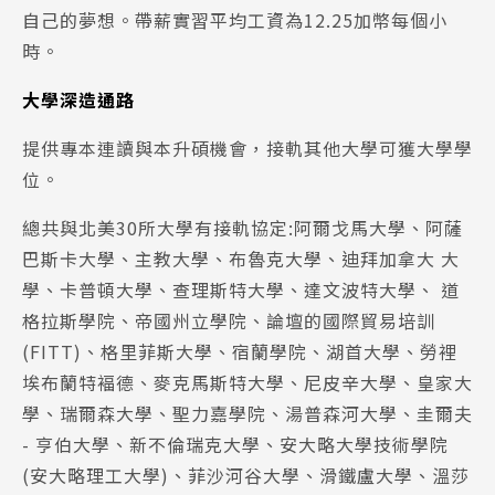
自己的夢想。帶薪實習平均工資為12.25加幣每個小
Program
課程選擇
時。
大學深造通路
SEC
知識庫
提供專本連讀與本升碩機會，接軌其他大學可獲大學學
位。
總共與北美30所大學有接軌協定:阿爾戈馬大學、阿薩
巴斯卡大學、主教大學、布魯克大學、迪拜加拿大 大
學、卡普頓大學、查理斯特大學、達文波特大學、 道
熱門搜尋：
格拉斯學院、帝國州立學院、論壇的國際貿易培訓
護理
加拿大RO
任意門
遊學團
教育學區
(FITT)、格里菲斯大學、宿蘭學院、湖首大學、勞裡
Pathway
埃布蘭特褔德、麥克馬斯特大學、尼皮辛大學、皇家大
學、瑞爾森大學、聖力嘉學院、湯普森河大學、圭爾夫
- 亨伯大學、新不倫瑞克大學、安大略大學技術學院
(安大略理工大學)、菲沙河谷大學、滑鐵盧大學、溫莎