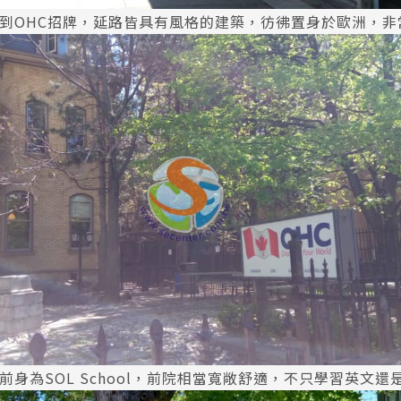
到OHC招牌，延路皆具有風格的建築，彷彿置身於歐洲，非
前身為SOL School，前院相當寬敞舒適，不只學習英文還