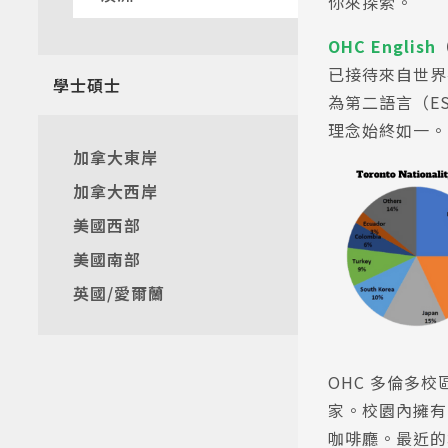
你來探索。
OHC English
熱門搜
已接待來自世界
學士碩士
為第二語言（E
理念始終如一。
加拿大東岸
加拿大西岸
美國西部
美國南部
英國/愛爾蘭
OHC 多倫多
家。校園內擁有 
咖啡廳。最近的地鐵