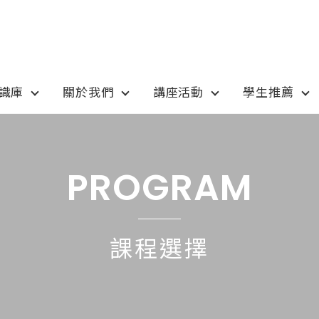
知識庫
關於我們
講座活動
學生推薦
otion
Program
最新優惠
課程選擇
PROGRAM
anada
語言學校
pan
國高中小學校
課程選擇
tralia
專業技職｜海外工讀
 / 愛爾蘭IRELAND
寒暑假遊學團
SA
學士碩士
ew Zealand