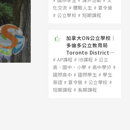
國際學生
Dis...
課外活動
文
化交流
體驗人生
夏令營
公立學校
短期課程
加拿大ON公立學校│
多倫多公立教育局
Toronto District
AP課程
Scho...
IB課程
公立
高、國中、小學
高中學分
國際高中
國際學生
學生
簽證
夏令營
公立學校
短期課程
長期課程