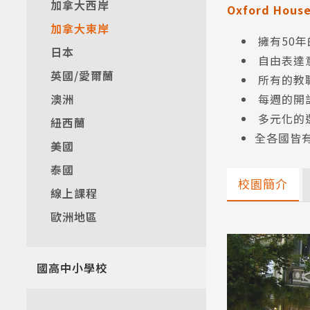
加拿大西岸
Oxford Hou
加拿大東岸
擁有50
日本
自由表達
英國/愛爾蘭
所有的教
澳洲
每週的開
多元化的
紐西蘭
全各國皆有
美國
泰國
校園簡介
線上課程
歐洲地區
國高中小學校