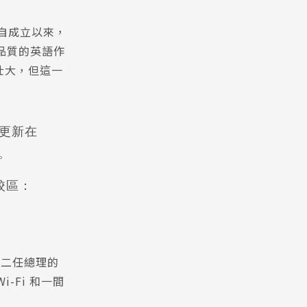
生，自成立以來，
Pathway
品質的英語作
壯大，但這一
月更新在
。
校區：
第二任總理的
-Fi 和一間