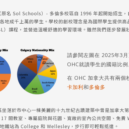
（原名 Sol Schools）- 多倫多校區自 1996 年起開始招
尋：
護理
加拿大RO
任意門
遊學團
教育學區
各地成千上萬的學生。學校的創校理念是為國際學生提供高
SL）課程，並營造溫暖舒適的學習環境。雖然我們逐步發展
請參閱左圖在 2025年3
OHC就讀學生的國籍比例
在 OHC 加拿大共有兩個
卡加利
和
多倫多
校區坐落於市中心一棟美麗的十九世紀古蹟建築中曾是加拿大
17 間教室、專屬庭院與花園、寬敞的室內公共空間、免費 Wi
站為 College 和 Wellesley，步行即可輕鬆抵達。