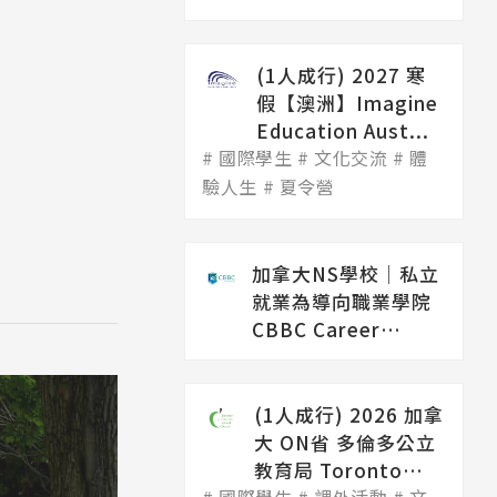
(1人成行) 2027 寒
假【澳洲】Imagine
Education Aust...
國際學生
文化交流
體
驗人生
夏令營
加拿大NS學校│私立
就業為導向職業學院
CBBC Career
College（...
(1人成行) 2026 加拿
大 ON省 多倫多公立
教育局 Toronto