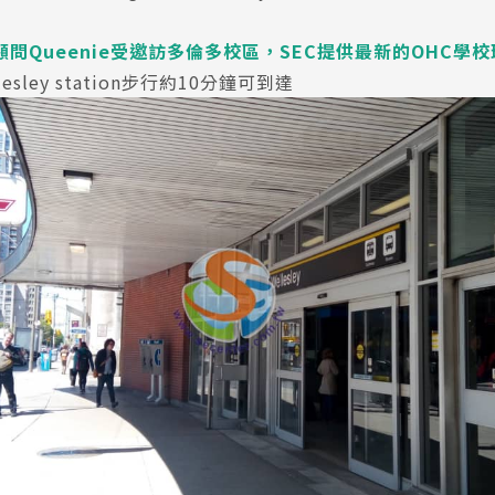
顧問Queenie受邀訪多倫多校區，SEC提供最新的OHC學
esley station步行約10分鐘可到達