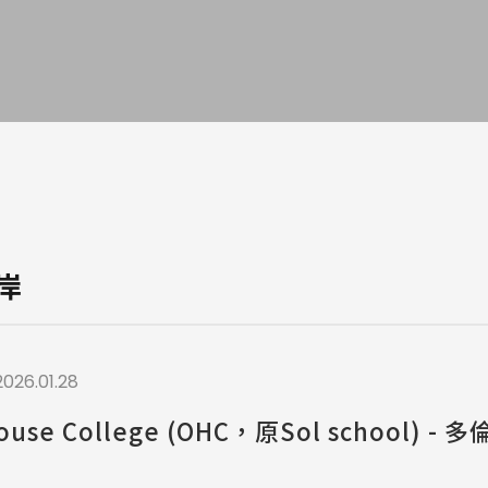
a / 其他 Others
岸
2026.01.28
ouse College (OHC，原Sol school) - 