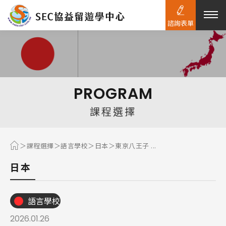
諮詢表單
熱門搜尋：
護理
加拿大RO
任意門
遊學團
教育學區
PROGRAM
Pathway
課程選擇
課程選擇
語言學校
日本
東京八王子 ...
日本
語言學校
2026.01.26