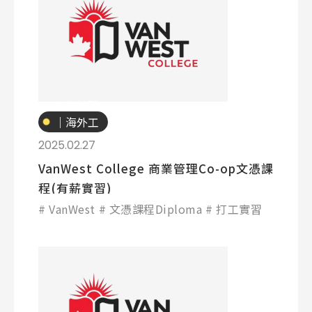
專業技職
｜海外工
Latest News
最新消息
讀
2025.02.27
VanWest College 商業管理Co-op文憑課
Promotion
最新優惠
程(有薪實習)
VanWest
文憑課程Diploma
打工實習
Program
課程選擇
SEC
知識庫