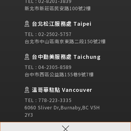
TEL :
02-8201-3839
新北市新莊區民安路100號2樓
Testimonial
學生推薦
台北松江服務處 Taipei
Links
相關連結
TEL :
02-2502-5757
台北市中山區南京東路二段150號2樓
使用條款
免責聲明
隱私權保護政策
台中勤美服務處 Taichung
TEL :
04-2305-8589
諮詢表單
台中市西區公益路155巷9號7樓
溫哥華駐點 Vancouver
立即諮詢
TEL :
778-223-3335
6060 Sliver Dr,Burnaby,BC V5H
2Y3
×