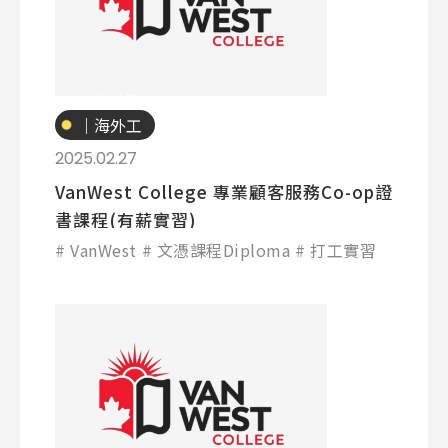
熱門搜尋：
專業技職
護理
加拿大RO
任意門
遊學團
教育學區
｜海外工
讀
Pathway
2025.02.27
VanWest College 專業顧客服務Co-op證
書課程(有薪實習)
VanWest
文憑課程Diploma
打工實習