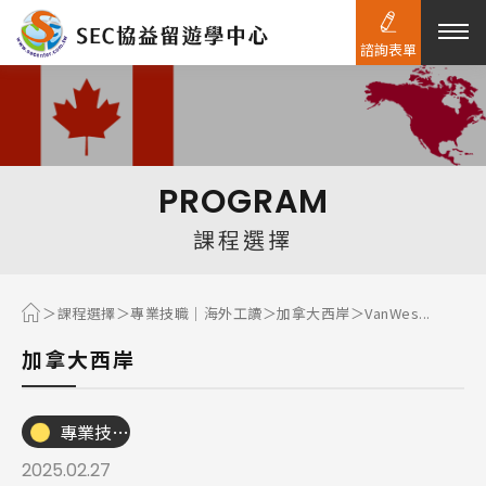
諮詢表單
熱門搜尋：
護理
加拿大RO
任意門
遊學團
教育學區
PROGRAM
Pathway
課程選擇
課程選擇
專業技職｜海外工讀
加拿大西岸
VanWes...
加拿大西岸
專業技職｜海外工讀
2025.02.27