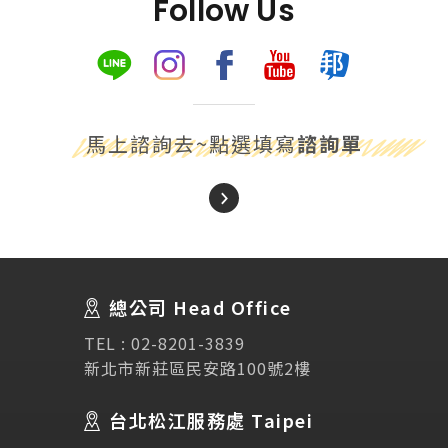
Follow Us
馬上諮詢去~點選填寫
諮詢單
About Us
關於我們
總公司 Head Office
SEC
講座活動
TEL :
02-8201-3839
新北市新莊區民安路100號2樓
Testimonial
學生推薦
台北松江服務處 Taipei