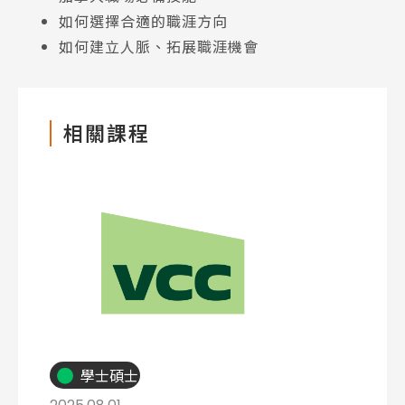
如何選擇合適的職涯方向
Program
課程選擇
如何建立人脈、拓展職涯機會
SEC
知識庫
相關課程
熱門搜尋：
護理
加拿大RO
任意門
遊學團
教育學區
Pathway
學士碩士