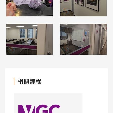
Promotion
最新優惠
Program
課程選擇
SEC
知識庫
相關課程
熱門搜尋：
護理
加拿大RO
任意門
遊學團
教育學區
Pathway