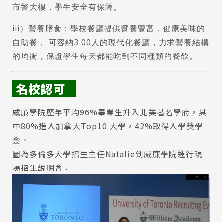
市警大樓，學生安全有保障。
iii）營養膳食：學校餐廳提供營養豐富，健康美味的
自助餐， 可容納3 00人的現代化餐廳，力求營養結構
的均衡，保證學生每天都能吃到不同種類的餐飲。
名校認可
威廉學院歷年平均96%畢業生升入北美著名學府，其
中80%進入加拿大Top10 大學，42%取得入學獎學
金。
Latest News
最新消息
圖為多倫多大學招生主任Natalie到威廉學院進行現
場招生說明會：
Promotion
最新優惠
Program
課程選擇