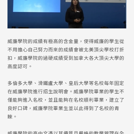
SEC
知識庫
威廉學院的成績有極高的含金量，使得威廉的學生從
不用擔心自己努力而來的成績會被北美頂尖學校打折
扣，威廉學院的過硬成績受到加拿大各大頂尖大學的
熱門搜尋：
高度認可。
護理
加拿大RO
任意門
遊學團
教育學區
Pathway
多倫多大學、滑鐵盧大學、皇后大學等名校每年固定
在威廉學院進行招生說明會。威廉學院畢業的學生不
僅能夠進入名校，並且能夠在名校順利畢業，建立了
良好口碑，威廉學院畢業生並以此得到了名校的青
睞。
威廉學院的高中文憑以其優質且嚴格的教學管理在全