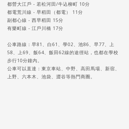
都營大江戶 - 若松河田/牛込柳町 10分
都電荒川線 - 早稻田（都電） 11分
副都心線 - 西早稻田 15分
有樂町線 - 江戶川橋 17分
Latest News
最新消息
公車路線：早81、白61、學02、池86、早77、上
58、上69、飯64、飯田62線的途徑站，也都在學校
Promotion
最新優惠
步行10分鐘內。
公車可以直達：東京車站、中野、高田馬場、新宿、
Program
課程選擇
上野、六本木、池袋、澀谷等熱門商圈。
SEC
知識庫