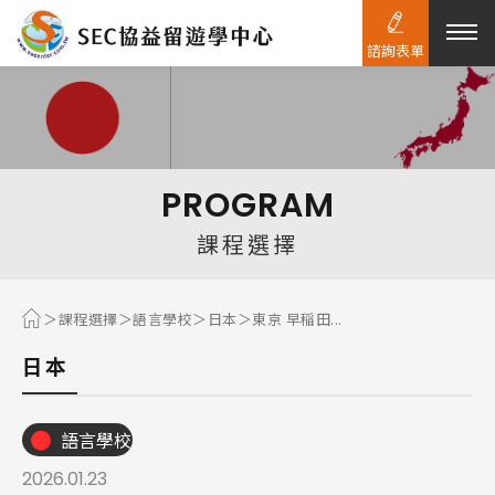
諮詢表單
熱門搜尋：
護理
加拿大RO
任意門
遊學團
教育學區
PROGRAM
Pathway
課程選擇
課程選擇
語言學校
日本
東京 早稲田...
日本
語言學校
2026.01.23