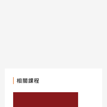
熱門搜尋：
護理
加拿大RO
任意門
遊學團
教育學區
Pathway
相關課程