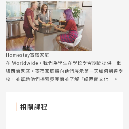
熱門搜尋：
護理
加拿大RO
任意門
遊學團
教育學區
Homestay寄宿家庭
Pathway
在 Worldwide，我們為學生在學校學習期間提供一個
紐西蘭家庭。寄宿家庭將向他們展示第一天如何到達學
校，並幫助他們探索奧克蘭並了解「紐西蘭文化」。
相關課程