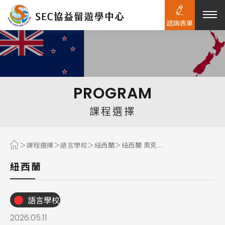
諮詢表單
熱門搜尋：
護理
加拿大RO
任意門
遊學團
教育學區
PROGRAM
Pathway
課程選擇
課程選擇
語言學校
紐西蘭
紐西蘭 奧克...
紐西蘭
語言學校
2026.05.11