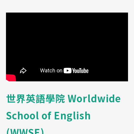
世界英語學院
Worldwide
School of English
(WWSE)