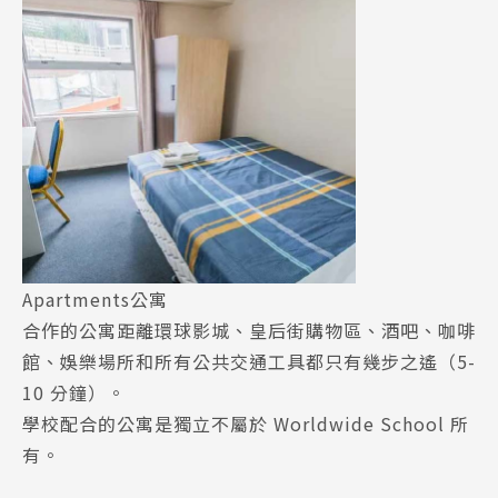
Latest News
最新消息
Apartments公寓
合作的公寓距離環球影城、皇后街購物區、酒吧、咖啡
Promotion
最新優惠
館、娛樂場所和所有公共交通工具都只有幾步之遙（5-
10 分鐘）。
Program
學校配合的公寓是獨立不屬於 Worldwide School 所
課程選擇
有。
SEC
知識庫