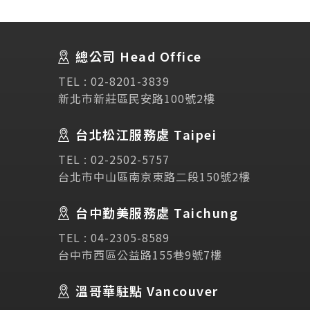
About Us
關於我們
總公司 Head Office
SEC
講座活動
TEL :
02-8201-3839
新北市新莊區民安路100號2樓
Testimonial
學生推薦
台北松江服務處 Taipei
TEL :
02-2502-5757
Links
相關連結
台北市中山區南京東路二段150號2樓
使用條款
免責聲明
隱私權保護政策
台中勤美服務處 Taichung
TEL :
04-2305-8589
台中市西區公益路155巷9號7樓
諮詢表單
溫哥華駐點 Vancouver
立即諮詢