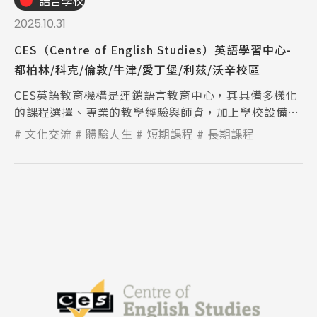
語言學校
2025.10.31
Promotion
最新優惠
CES（Centre of English Studies）英語學習中心-
都柏林/科克/倫敦/牛津/愛丁堡/利茲/沃辛校區
Program
課程選擇
CES英語教育機構是連鎖語言教育中心，其具備多樣化
的課程選擇、專業的教學經驗與師資，加上學校設備新
SEC
知識庫
穎充足，讓學生能在舒適輕鬆的環境下學習。
文化交流
體驗人生
短期課程
長期課程
熱門搜尋：
護理
加拿大RO
任意門
遊學團
教育學區
Pathway