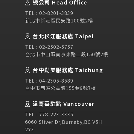
總公司 Head Office
SEC
講座活動
TEL :
02-8201-3839
新北市新莊區民安路100號2樓
Testimonial
學生推薦
台北松江服務處 Taipei
Links
相關連結
TEL :
02-2502-5757
台北市中山區南京東路二段150號2樓
使用條款
免責聲明
隱私權保護政策
台中勤美服務處 Taichung
TEL :
04-2305-8589
諮詢表單
台中市西區公益路155巷9號7樓
溫哥華駐點 Vancouver
立即諮詢
TEL :
778-223-3335
6060 Sliver Dr,Burnaby,BC V5H
2Y3