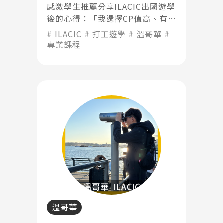
感激學生推薦分享ILACIC出國遊學
後的心得：「我選擇CP值高、有獎
學金、不需要額外再考雅思只需要
ILACIC
打工遊學
溫哥華
考校內英文檢定測驗的College，
專業課程
符合我希望在學習進修期間也能工
作補貼生活費的方式」
溫哥華