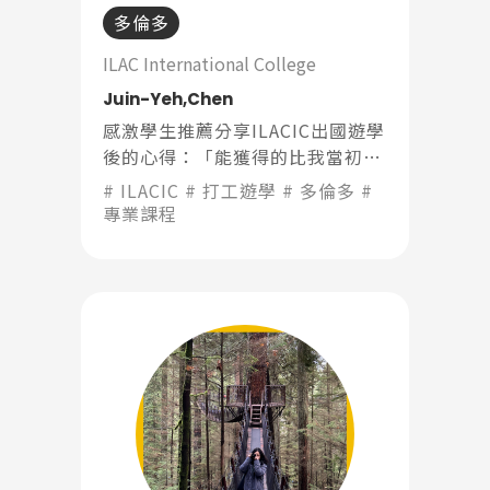
多倫多
Promotion
最新優惠
ILAC International College
Juin-Yeh,Chen
Program
課程選擇
感激學生推薦分享ILACIC出國遊學
後的心得：「能獲得的比我當初想
像的多太多了！”。每個人追求的
SEC
ILACIC
打工遊學
多倫多
知識庫
東西都不一樣，能達到的程度也不
專業課程
一樣」
熱門搜尋：
護理
加拿大RO
任意門
遊學團
教育學區
Pathway