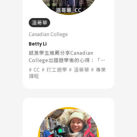
溫哥華
Canadian College
Betty Li
感激學生推薦分享Canadian
College出國遊學後的心得：「小
班制，我覺得這點很不錯，因為你
CC
打工遊學
溫哥華
專業
就有很多時間可以儘量問老師問
課程
題」