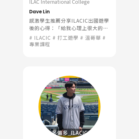
ILAC International College
Dave Lin
感激學生推薦分享ILACIC出國遊學
後的心得：「給我⼼理上很⼤的⽀
撐，出國前就已經做好準備，在外
ILACIC
打工遊學
溫哥華
⾯⼀切的難關都必須要靠⾃⼰克
專業課程
服，也只有這樣，才會⼀天比⼀天
強⼤。」
Latest News
最新消息