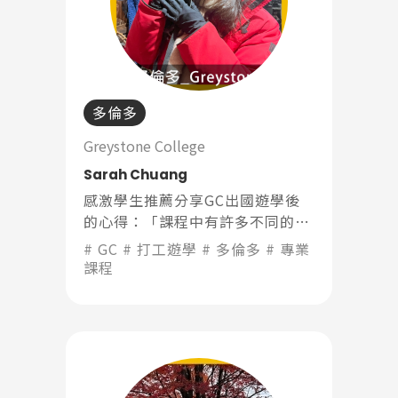
多倫多
Greystone College
Sarah Chuang
感激學生推薦分享GC出國遊學後
的心得：「課程中有許多不同的報
告，大部分是小組分工合作，主要
GC
打工遊學
多倫多
專業
目的就是跟同學溝通」
課程