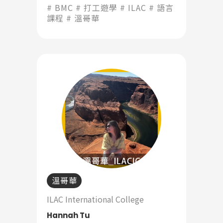
對於老師教授的課程我覺得非常活
BMC
打工遊學
ILAC
語言
潑生動, 我的同學們也都很熱情並
課程
溫哥華
且樂於幫忙。」
溫哥華
ILAC International College
Hannah Tu