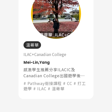
溫哥華
ILAC+Canadian College
Mei-Lin,Yang
感激學生推薦分享ILACIC及
Canadian College出國遊學後的
心得：「老師都相當有耐心且期望
Pathway銜接課程
CC
打工
你願意開口並大膽分享自己想法，
遊學
ILAC
溫哥華
很輕鬆且自在的學習英文。」