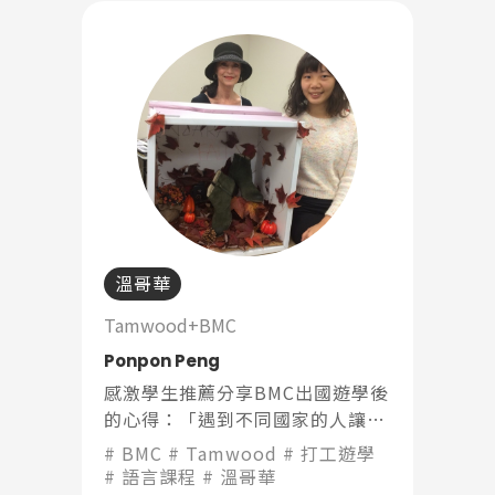
溫哥華
Tamwood+BMC
Ponpon Peng
感激學生推薦分享BMC出國遊學後
的心得：「遇到不同國家的人讓你
藉由言談不僅學到英文也學到文
BMC
Tamwood
打工遊學
化，也不會因為你英文講不好而歧
語言課程
溫哥華