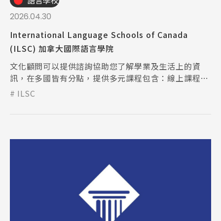
語言學校
2026.04.30
Promotion
最新優惠
International Language Schools of Canada
(ILSC) 加拿大國際語言學院
Program
課程選擇
文化顧問可以提供諮詢協助您了解學業及生活上的資
訊，在多國皆有分點，提供多元課程包含：線上課程、
SEC
知識庫
Pathway銜接課程，更與Greystone College合作開設
ILSC
打工遊學課程。
熱門搜尋：
護理
加拿大RO
任意門
遊學團
教育學區
Pathway