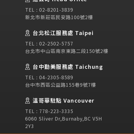
SEC
講座活動
TEL :
02-8201-3839
新北市新莊區民安路100號2樓
Testimonial
學生推薦
台北松江服務處 Taipei
Links
相關連結
TEL :
02-2502-5757
台北市中山區南京東路二段150號2樓
使用條款
免責聲明
隱私權保護政策
台中勤美服務處 Taichung
TEL :
04-2305-8589
諮詢表單
台中市西區公益路155巷9號7樓
溫哥華駐點 Vancouver
立即諮詢
TEL :
778-223-3335
6060 Sliver Dr,Burnaby,BC V5H
2Y3