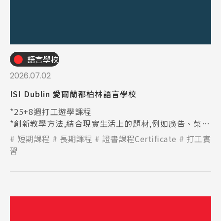
語言學校
2026.07.02
ISI Dublin 愛爾蘭都柏林語言學校
*25+8週打工遊學課程
*創新教學方法,結合現實生活上的題材,例如廣告、菜
單、Youtube等資訊
短期課程
長期課程
證書課程Certificate
打工實
習