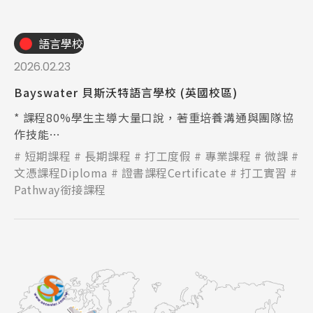
語言學校
2026.02.23
Bayswater 貝斯沃特語言學校 (英國校區)
* 課程80%學生主導大量口說，著重培養溝通與團隊協
作技能
* 完成四週或以上課程，畢業證書升級「CPD全球技能
短期課程
長期課程
打工度假
專業課程
微課
證書」
文憑課程Diploma
證書課程Certificate
打工實習
Pathway銜接課程