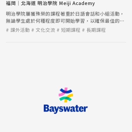
福岡｜北海道 明治學院 Meiji Academy
Promotion
最新優惠
明治學院屢獲殊榮的課程著重於日語會話和小組活動，
無論學生處於何種程度即可開始學習，以確保最佳的學
Program
課程選擇
習成果。
課外活動
文化交流
短期課程
長期課程
SEC
知識庫
熱門搜尋：
護理
加拿大RO
任意門
遊學團
教育學區
Pathway