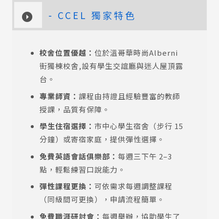
- CCEL 獨家特色
校舍位置優越：
位於溫哥華時尚Alberni
街獨棟校舍,設有學生交誼廳與迷人屋頂露
台。
專業師資：
課程由持證且經驗豐富的教師
授課，品質有保障。
學生住宿選擇：
市中心學生宿舍（步行 15
分鐘）或寄宿家庭，提供彈性選擇。
免費英語會話俱樂部：
每週三下午 2–3
點，輕鬆練習口說能力。
彈性課程更換：
可依需求每週調整課程
（同級間可更換），
申請流程簡單。
免費職涯研討會：
每週舉辦，協助學生了