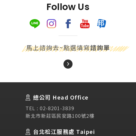
Follow Us
馬上諮詢去~點選填寫
諮詢單
About Us
關於我們
總公司 Head Office
SEC
講座活動
TEL :
02-8201-3839
新北市新莊區民安路100號2樓
Testimonial
學生推薦
台北松江服務處 Taipei