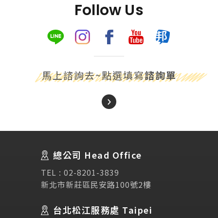
Follow Us
馬上諮詢去~點選填寫
諮詢單
About Us
關於我們
總公司 Head Office
SEC
講座活動
TEL :
02-8201-3839
新北市新莊區民安路100號2樓
Testimonial
學生推薦
台北松江服務處 Taipei