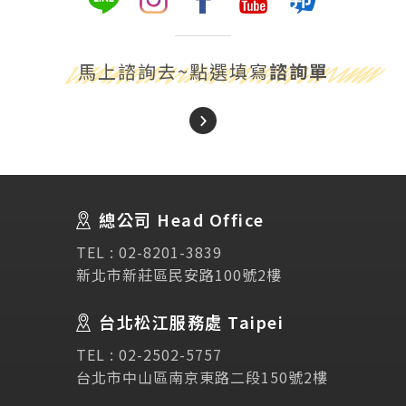
馬上諮詢去~點選填寫
諮詢單
About Us
關於我們
總公司 Head Office
SEC
講座活動
TEL :
02-8201-3839
新北市新莊區民安路100號2樓
Testimonial
學生推薦
台北松江服務處 Taipei
TEL :
02-2502-5757
Links
相關連結
台北市中山區南京東路二段150號2樓