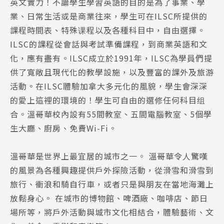
英文實力！不論學生學習英語的目的是為了事業、學
業、日常生活或是商業往來，學生可在ILSC所提供的
課程時間表、特殊课程以及各種科目中，自由選擇。
ILSC的課程從會話與考試準備課程，到商業英語和文
化，應有盡有。ILSC成立於1991年，ILSC為學員們提
供了寬敞且現代化的教學設施，以及豐富的課外及旅游
活動。在ILSC體驗加拿大多元化的風貌，學生會深深
的愛上這裡的環境的！學生可自由的選修任何科目组
合。溫哥華校內設有55間教室、五間電腦教室、5個學
生大廳、廚房、免費Wi-Fi。
溫哥華是世界上最宜居的城市之一。 溫哥華令人驚嘆
的風景為各種興趣提供戶外探險活動，從滑雪和滑雪到
旅行、衝浪和騎自行車，或者只是與朋友在當地海灘上
放鬆身心。 在城市的博物館、啤酒廠、咖啡店、節日
場所等，將戶外活動與城市文化相結合，體驗藝術、文