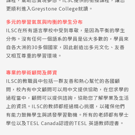
課程，幫助您實現夢想。ILSC提供的銜接課程，讓您
更順利進入Greystone College就讀。
多元的學習氣氛與均衡的學生分布
ILSC在所有語言學校中受到尊敬，是因為平衡的學生
分佈。沒有任何一個語系的學員是佔大多數的，學員來
自各大洲的30多個國家，因此創造出多元文化、友善
又相互尊重的學習環境。
專業的學術顧問及師資
ILSC的教職員中包括一群友善和熱心幫忙的各國顧
問，校內有中文顧問可以用中文提供協助，在您求學的
過程當中，顧問可以提供諮詢，協助您了解學業及生活
Latest News
最新消息
上的資訊。ILSC的教師都經過精心挑選，以確保他們
有能力鼓舞學生與誘發學習動機。所有的老師都有學士
Promotion
最新優惠
學位以及TESL Canada認證的TESL 英語教師證書。