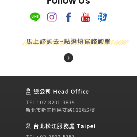
Follow Us
馬上諮詢去~點選填寫
諮詢單
About Us
關於我們
總公司 Head Office
SEC
講座活動
TEL :
02-8201-3839
新北市新莊區民安路100號2樓
Testimonial
學生推薦
台北松江服務處 Taipei
TEL :
02-2502-5757