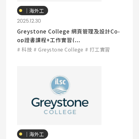
專業技職
｜海外工
熱門搜尋：
讀
2025.12.30
護理
加拿大RO
任意門
遊學團
教育學區
Greystone College 網頁管理及設計Co-
Pathway
op證書課程+工作實習(...
科技
Greystone College
打工實習
專業技職
｜海外工