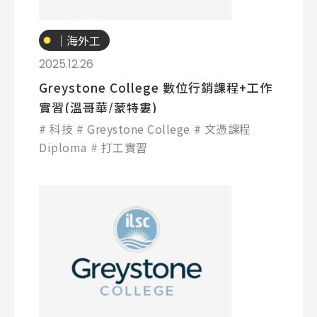
專業技職
｜海外工
讀
2025.12.26
Greystone College 數位行銷課程+工作
Latest News
最新消息
實習(溫哥華/蒙特婁)
科技
Greystone College
文憑課程
Promotion
最新優惠
Diploma
打工實習
Program
課程選擇
SEC
知識庫