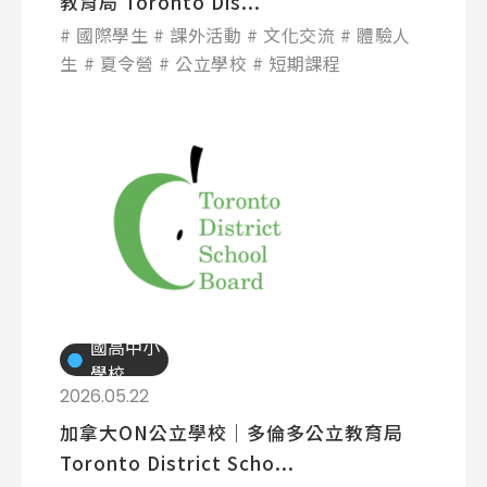
教育局 Toronto Dis...
熱門搜尋：
國際學生
課外活動
文化交流
體驗人
護理
加拿大RO
任意門
遊學團
教育學區
生
夏令營
公立學校
短期課程
Pathway
國高中小
學校
2026.05.22
加拿大ON公立學校│多倫多公立教育局
Toronto District Scho...