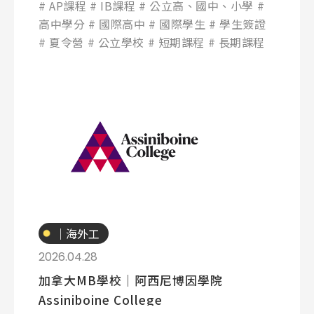
AP課程
IB課程
公立高、國中、小學
高中學分
國際高中
國際學生
學生簽證
夏令營
公立學校
短期課程
長期課程
專業技職
｜海外工
讀
2026.04.28
加拿大MB學校│阿西尼博因學院
Assiniboine College