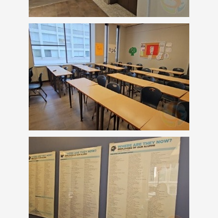
Latest News
最新消息
Promotion
最新優惠
Program
課程選擇
SEC
知識庫
熱門搜尋：
護理
加拿大RO
任意門
遊學團
教育學區
Pathway