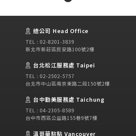
About Us
關於我們
總公司 Head Office
SEC
講座活動
TEL :
02-8201-3839
新北市新莊區民安路100號2樓
Testimonial
學生推薦
台北松江服務處 Taipei
Links
相關連結
TEL :
02-2502-5757
台北市中山區南京東路二段150號2樓
使用條款
免責聲明
隱私權保護政策
台中勤美服務處 Taichung
TEL :
04-2305-8589
諮詢表單
台中市西區公益路155巷9號7樓
溫哥華駐點 Vancouver
立即諮詢