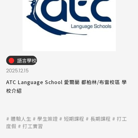
語言學校
2025.12.15
ATC Language School 愛爾蘭 都柏林/布雷校區 學
校介紹
Latest News
最新消息
Promotion
最新優惠
體驗人生
學生簽證
短期課程
長期課程
打工
度假
打工實習
Program
課程選擇