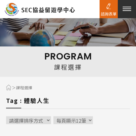
諮詢表單
熱門搜尋：
護理
加拿大RO
任意門
遊學團
教育學區
PROGRAM
Pathway
課程選擇
課程選擇
Tag : 體驗人生