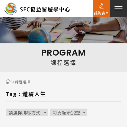
諮詢表單
熱門搜尋：
護理
加拿大RO
任意門
遊學團
教育學區
PROGRAM
Pathway
課程選擇
課程選擇
Tag : 體驗人生