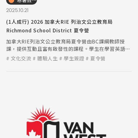
寒暑假遊學團
2025.10.21
Promotion
最新優惠
(1人成行) 2026 加拿大RIE 列治文公立教育局
Richmond School District 夏令營
Program
課程選擇
加拿大RIE列治文公立教育局夏令營由BC課綱教師授
課，提供互動且富有啟發性的課程。學生在學習英語的
SEC
知識庫
同時，探索美麗的大溫哥華地區，提升語言能力與人際
文化交流
體驗人生
學生簽證
夏令營
技巧，是暑假充實學習的最佳選擇。
熱門搜尋：
護理
加拿大RO
任意門
遊學團
教育學區
Pathway