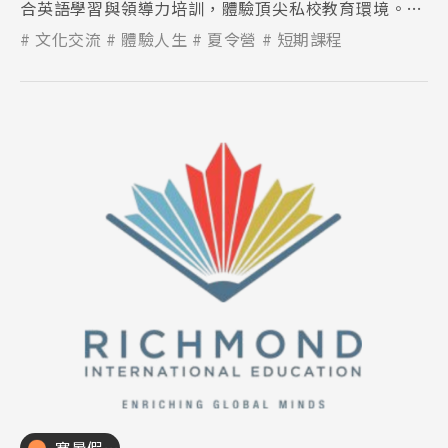
合英語學習與領導力培訓，體驗頂尖私校教育環境。多
元課程與戶外活動並重，培養國際視野與自信，開啟學
文化交流
體驗人生
夏令營
短期課程
生海外成長新篇章。
Latest News
最新消息