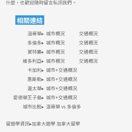
什麼，也歡迎隨時留言私訊我們。
相關連結
溫哥華▸
城市概況
交通概況
多倫多▸
城市概況
交通概況
Latest News
最新消息
蒙特婁▸
城市概況
交通概況
維多利亞▸
城市概況
交通概況
Promotion
最新優惠
卡加利▸
城市+交通概況
惠斯勒▸
城市+交通概況
Program
課程選擇
渥太華▸
城市+交通概況
愛德華王子島▸
城市+交通概況
SEC
知識庫
城市比較
▸
溫哥華 vs 多倫多
留遊學資訊▸
加拿大遊學
加拿大留學