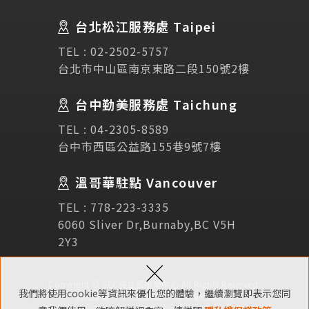
Testimonial
學生推薦
台北松江服務處 Taipei
Links
相關連結
TEL :
02-2502-5757
台北市中山區南京東路二段150號2樓
使用條款
免責聲明
隱私權保護政策
台中勤美服務處 Taichung
TEL :
04-2305-8589
諮詢表單
台中市西區公益路155巷9號7樓
溫哥華駐點 Vancouver
立即諮詢
TEL :
778-223-3335
6060 Sliver Dr,Burnaby,BC V5H
2Y3
×
Copyright © SEC協益留遊學中心 All Rights Reserved.
我們將使用cookie等資訊來優化您的體驗，繼續瀏覽即表示您同
網頁維護 ：
NSC網頁設計
隱私權保護政策