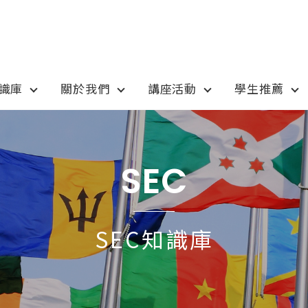
知識庫
關於我們
講座活動
學生推薦
otion
Program
最新優惠
課程選擇
SEC
anada
語言學校
pan
國高中小學校
SEC知識庫
tralia
專業技職｜海外工讀
 / 愛爾蘭IRELAND
寒暑假遊學團
SA
學士碩士
ew Zealand