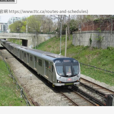
C官網
https://www.ttc.ca/routes-and-schedules
)
尋：
護理
加拿大RO
任意門
遊學團
教育學區