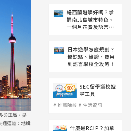
紐西蘭遊學好嗎？掌
握南北島城市特色、
一個月花費及語言學
校推薦
日本遊學怎麼規劃？
優缺點、簽證、費用
到語言學校全攻略！
SEC留學選校搜
尋工具
推薦院校
生活資訊
多公車局，是
交通運輸：
地鐵
什麼是RCIP？加拿