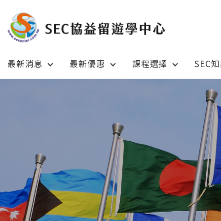
最新消息
最新優惠
課程選擇
SEC
Latest News
Prom
最新消息
綜合訊息
加拿大 C
加拿大 Canada
日本 Ja
日本 Japan
澳洲 Aus
澳洲 Australia
英國 UK
英國 UK/愛爾蘭 Ireland
美國 U
美國 USA
紐西蘭 N