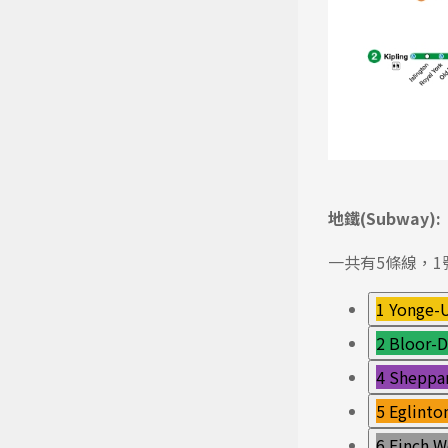
地鐵(Subway):
一共有5條線，
1 Yonge-U
2 Bloor-D
4 Sheppa
5 Eglinto
6 Finch W