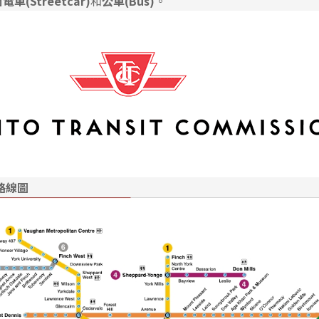
電車(Streetcar)
和
公車(Bus)
。
路線圖