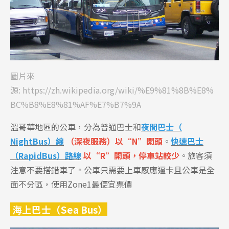
圖片來
源:
https://zh.wikipedia.org/wiki/%E9%81%8B%E8%
BC%B8%E8%81%AF%E7%B7%9A
溫哥華地區的公車，分為普通巴士和
夜間巴士（
NightBus）線
（深夜服務）以“N”開頭
。
快速巴士
（RapidBus）路線
以“R”開頭，停車站較少
。旅客須
注意不要搭錯車了。
公車只需要上車感應逼卡且公車是全
面不分區，使用Zone1最便宜票價
海上巴士（Sea Bus）