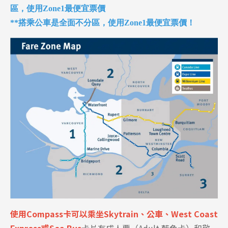
區
，使用
Zone1
最便宜票價
Program
**搭乘公車是全面不分區，使用
Zone1
最便宜票價！
課程選擇
SEC
知識庫
熱門搜尋：
護理
加拿大RO
任意門
遊學團
教育學區
Pathway
使用Compass卡可以乘坐Skytrain、公車
、
West Coast