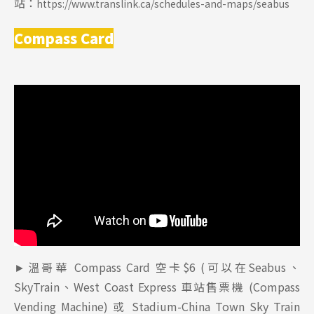
站：
https://www.translink.ca/schedules-and-maps/seabus
Compass Card
►溫哥華 Compass Card 空卡$6 (可以在Seabus、
SkyTrain、West Coast Express 車站售票機 (Compass
Vending Machine) 或 Stadium-China Town Sky Train