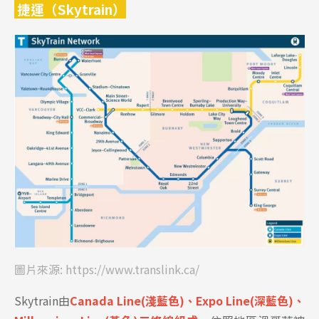
捷運（Skytrain）
圖片來源:
https://www.translink.ca/
Skytrain由
Canada Line(淺藍色)、Expo Line(深藍色)、