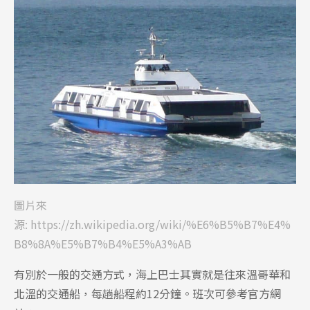
圖片來
源:
https://zh.wikipedia.org/wiki/%E6%B5%B7%E4%
B8%8A%E5%B7%B4%E5%A3%AB
有別於一般的交通方式，海上巴士其實就是往來溫哥華和
北溫的交通船，每趟船程約12分鐘。班次可參考官方網