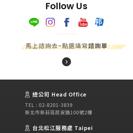
Follow Us
馬上諮詢去~點選填寫
諮詢單
About Us
關於我們
總公司 Head Office
SEC
講座活動
TEL :
02-8201-3839
新北市新莊區民安路100號2樓
Testimonial
學生推薦
台北松江服務處 Taipei