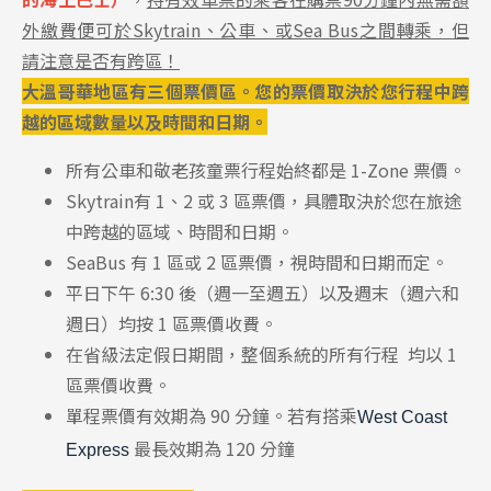
外繳費便可於Skytrain、公車、或Sea Bus之間轉乘，但
請注意是否有跨區！
大溫哥華地區有三個票價區。您的票價取決於您行程中跨
越的區域數量以及時間和日期。
所有公車和
敬老孩童票
行程始終都是 1-Zone 票價。
Skytrain有
1、2 或 3 區票價，具體取決於您在旅途
中跨越的區域、時間和日期。
SeaBus 有 1 區或 2 區票價，視時間和日期而定。
平日下午 6:30 後（週一至週五）以及週末（週六和
週日）均按 1 區票價收費。
在省級法定假日
期間，整個系統的所有行程 均以 1
區票價收費。
單程票價有效期為 90 分鐘。若有搭乘
West Coast
最長效期為 120 分鐘
Express