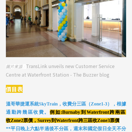
TransLink unveils new Customer Service
圖片來源 :
Centre at Waterfront Station - The Buzzer blog
價目表
溫哥華捷運系統SkyTrain，收費分三區（Zone1-3），根據
Latest News
最新消息
通勤跨幾區收費。
例如:Burnaby到Waterfront跨兩區
收
Zone2票價，Surrey
到Waterfront跨三區收
Zone3票價
Promotion
最新優惠
**
平日晚上六點半過後不分區，週末和國定假日全天不分