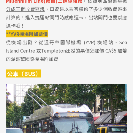
Millennium Line(黃色)三條線組成
，
依照地區溫哥華被
分成三個收費區塊
，車資是以乘客橫跨了多少個收費區來
計算的！進入捷運站閘門時感應逼卡，出站閘門也要感應
逼卡哦！
**YVR機場附加票價
從機場出發？從溫哥華國際機場 (YVR) 機場站、Sea
Island Centre 或Templeton出發的票價須加價 CA$5 加幣
的溫哥華國際機場附加費
公車（BUS）